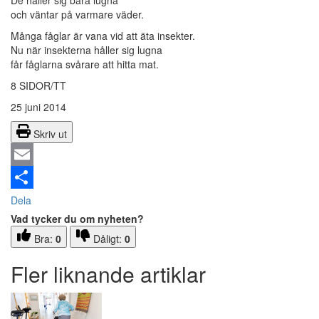
De håller sig bara lugna
och väntar på varmare väder.
Många fåglar är vana vid att äta insekter.
Nu när insekterna håller sig lugna
får fåglarna svårare att hitta mat.
8 SIDOR/TT
25 juni 2014
Skriv ut
Email
Dela
Vad tycker du om nyheten?
Bra:
0
Dåligt:
0
Fler liknande artiklar