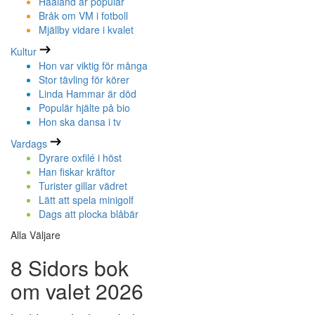
Haaland är populär
Bråk om VM i fotboll
Mjällby vidare i kvalet
Kultur
Hon var viktig för många
Stor tävling för körer
Linda Hammar är död
Populär hjälte på bio
Hon ska dansa i tv
Vardags
Dyrare oxfilé i höst
Han fiskar kräftor
Turister gillar vädret
Lätt att spela minigolf
Dags att plocka blåbär
Alla Väljare
8 Sidors bok
om valet 2026