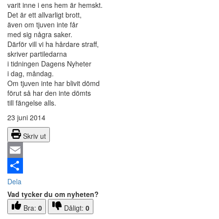
varit inne i ens hem är hemskt.
Det är ett allvarligt brott,
även om tjuven inte får
med sig några saker.
Därför vill vi ha hårdare straff,
skriver partiledarna
i tidningen Dagens Nyheter
i dag, måndag.
Om tjuven inte har blivit dömd
förut så har den inte dömts
till fängelse alls.
23 juni 2014
Skriv ut
Email
Dela
Vad tycker du om nyheten?
Bra:
0
Dåligt:
0