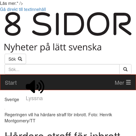
Läs mer." />
Gå direkt till textinnehåll
Sök
Söktext
Start
Mer
Lyssna
Sverige
Regeringen vill ha hårdare straff för inbrott. Foto: Henrik
Montgomery/TT
Hårdare straff för inbrott