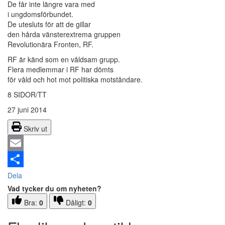
De får inte längre vara med
i ungdomsförbundet.
De utesluts för att de gillar
den hårda vänsterextrema gruppen
Revolutionära Fronten, RF.
RF är känd som en våldsam grupp.
Flera medlemmar i RF har dömts
för våld och hot mot politiska motståndare.
8 SIDOR/TT
27 juni 2014
Skriv ut
Email
Dela
Vad tycker du om nyheten?
Bra:
0
Dåligt:
0