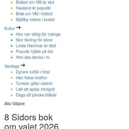
Bråket om VM är slut
Haaland är populär
Bråk om VM i fotboll
Mjällby vidare i kvalet
Kultur
Hon var viktig för många
Stor tävling för körer
Linda Hammar är död
Populär hjälte på bio
Hon ska dansa i tv
Vardags
Dyrare oxfilé i höst
Han fiskar kräftor
Turister gillar vädret
Lätt att spela minigolf
Dags att plocka blåbär
Alla Väljare
8 Sidors bok
om valet 2026