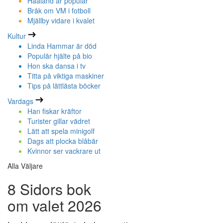
Haaland är populär
Bråk om VM i fotboll
Mjällby vidare i kvalet
Kultur
Linda Hammar är död
Populär hjälte på bio
Hon ska dansa i tv
Titta på viktiga maskiner
Tips på lättlästa böcker
Vardags
Han fiskar kräftor
Turister gillar vädret
Lätt att spela minigolf
Dags att plocka blåbär
Kvinnor ser vackrare ut
Alla Väljare
8 Sidors bok
om valet 2026