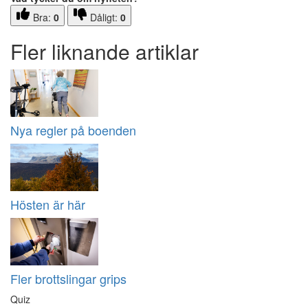
Bra:
0
Dåligt:
0
Fler liknande artiklar
Nya regler på boenden
Hösten är här
Fler brottslingar grips
Quiz