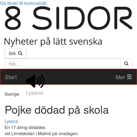
Gå direkt till textinnehåll
Sök
Söktext
Start
Mer
Lyssna
Sverige
Pojke dödad på skola
Lyssna
En 17-åring dödades
vid Linnéskolan i Malmö på onsdagen.