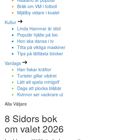
Haaland är populär
Bråk om VM i fotboll
Mjällby vidare i kvalet
Kultur
Linda Hammar är död
Populär hjälte på bio
Hon ska dansa i tv
Titta på viktiga maskiner
Tips på lättlästa böcker
Vardags
Han fiskar kräftor
Turister gillar vädret
Lätt att spela minigolf
Dags att plocka blåbär
Kvinnor ser vackrare ut
Alla Väljare
8 Sidors bok
om valet 2026