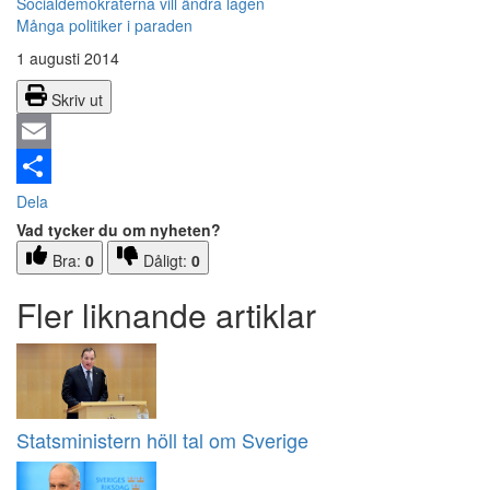
Socialdemokraterna vill ändra lagen
Många politiker i paraden
1 augusti 2014
Skriv ut
Email
Dela
Vad tycker du om nyheten?
Bra:
0
Dåligt:
0
Fler liknande artiklar
Statsministern höll tal om Sverige