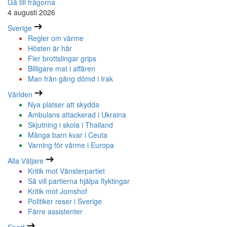
Gå till frågorna
4 augusti 2026
Sverige
Regler om värme
Hösten är här
Fler brottslingar grips
Billigare mat i affären
Man från gäng dömd i Irak
Världen
Nya platser att skydda
Ambulans attackerad i Ukraina
Skjutning i skola i Thailand
Många barn kvar i Ceuta
Varning för värme i Europa
Alla Väljare
Kritik mot Vänsterpartiet
Så vill partierna hjälpa flyktingar
Kritik mot Jomshof
Politiker reser i Sverige
Färre assistenter