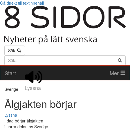
Gå direkt till textinnehåll
Sök
Söktext
Start
Mer
Lyssna
Sverige
Älgjakten börjar
Lyssna
I dag börjar älgjakten
i norra delen av Sverige.