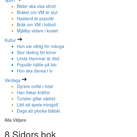
Sport
Bilder ska visa idrott
Bråket om VM är slut
Haaland är populär
Bråk om VM i fotboll
Mjällby vidare i kvalet
Kultur
Hon var viktig för många
Stor tävling för körer
Linda Hammar är död
Populär hjälte på bio
Hon ska dansa i tv
Vardags
Dyrare oxfilé i höst
Han fiskar kräftor
Turister gillar vädret
Lätt att spela minigolf
Dags att plocka blåbär
Alla Väljare
8 Sidors bok