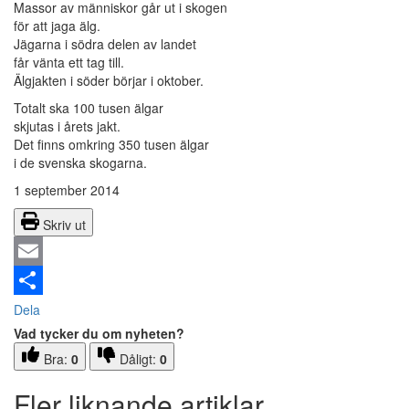
Massor av människor går ut i skogen
för att jaga älg.
Jägarna i södra delen av landet
får vänta ett tag till.
Älgjakten i söder börjar i oktober.
Totalt ska 100 tusen älgar
skjutas i årets jakt.
Det finns omkring 350 tusen älgar
i de svenska skogarna.
1 september 2014
Skriv ut
Email
Dela
Vad tycker du om nyheten?
Bra:
0
Dåligt:
0
Fler liknande artiklar