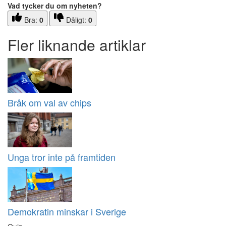
Vad tycker du om nyheten?
Bra:
0
Dåligt:
0
Fler liknande artiklar
Bråk om val av chips
Unga tror inte på framtiden
Demokratin minskar i Sverige