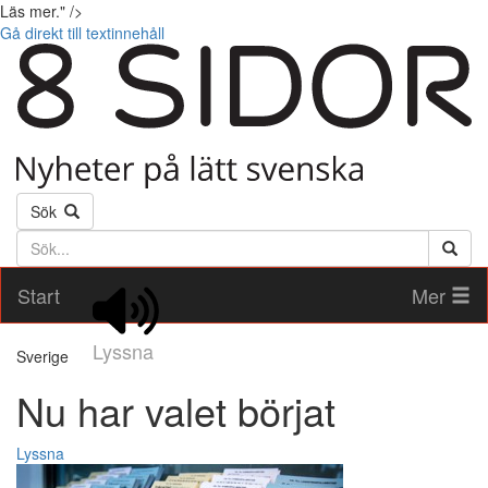
Läs mer." />
Gå direkt till textinnehåll
Sök
Söktext
Start
Mer
Lyssna
Sverige
Nu har valet börjat
Lyssna