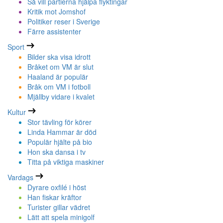
Så vill partierna hjälpa flyktingar
Kritik mot Jomshof
Politiker reser i Sverige
Färre assistenter
Sport
Bilder ska visa idrott
Bråket om VM är slut
Haaland är populär
Bråk om VM i fotboll
Mjällby vidare i kvalet
Kultur
Stor tävling för körer
Linda Hammar är död
Populär hjälte på bio
Hon ska dansa i tv
Titta på viktiga maskiner
Vardags
Dyrare oxfilé i höst
Han fiskar kräftor
Turister gillar vädret
Lätt att spela minigolf