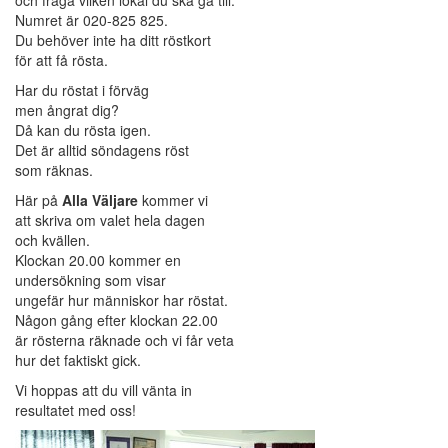
och fråga vilken lokal du ska gå till.
Numret är 020-825 825.
Du behöver inte ha ditt röstkort
för att få rösta.
Har du röstat i förväg
men ångrat dig?
Då kan du rösta igen.
Det är alltid söndagens röst
som räknas.
Här på
Alla Väljare
kommer vi
att skriva om valet hela dagen
och kvällen.
Klockan 20.00 kommer en
undersökning som visar
ungefär hur människor har röstat.
Någon gång efter klockan 22.00
är rösterna räknade och vi får veta
hur det faktiskt gick.
Vi hoppas att du vill vänta in
resultatet med oss!