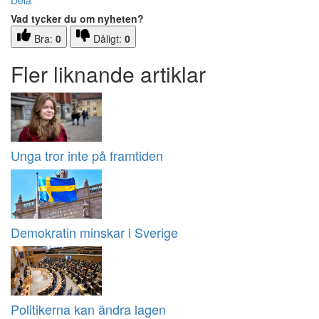
Dela
Vad tycker du om nyheten?
Bra:
0
Dåligt:
0
Fler liknande artiklar
Unga tror inte på framtiden
Demokratin minskar i Sverige
Politikerna kan ändra lagen