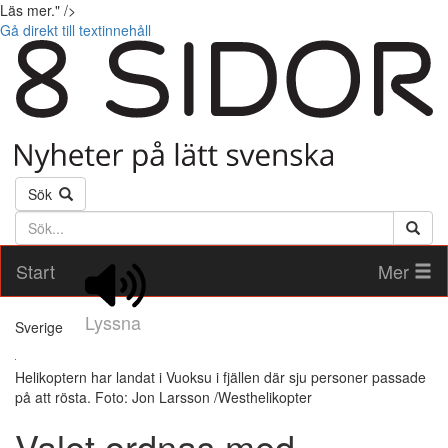
Läs mer." />
Gå direkt till textinnehåll
Sök
Söktext
Start
Mer
Lyssna
Sverige
Helikoptern har landat i Vuoksu i fjällen där sju personer passade
på att rösta. Foto: Jon Larsson /Westhelikopter
Valet ordnas med