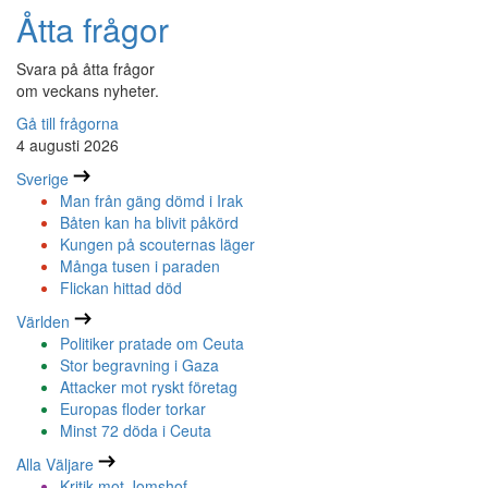
Åtta frågor
Svara på åtta frågor
om veckans nyheter.
Gå till frågorna
4 augusti 2026
Sverige
Man från gäng dömd i Irak
Båten kan ha blivit påkörd
Kungen på scouternas läger
Många tusen i paraden
Flickan hittad död
Världen
Politiker pratade om Ceuta
Stor begravning i Gaza
Attacker mot ryskt företag
Europas floder torkar
Minst 72 döda i Ceuta
Alla Väljare
Kritik mot Jomshof