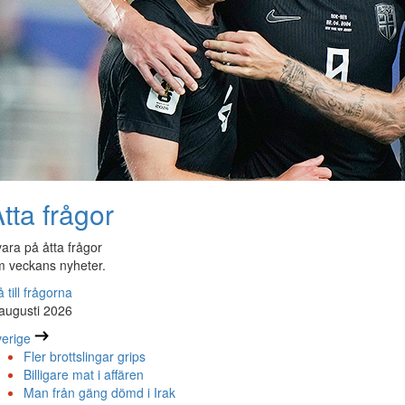
tta frågor
ara på åtta frågor
 veckans nyheter.
 till frågorna
augusti 2026
erige
Fler brottslingar grips
Billigare mat i affären
Man från gäng dömd i Irak