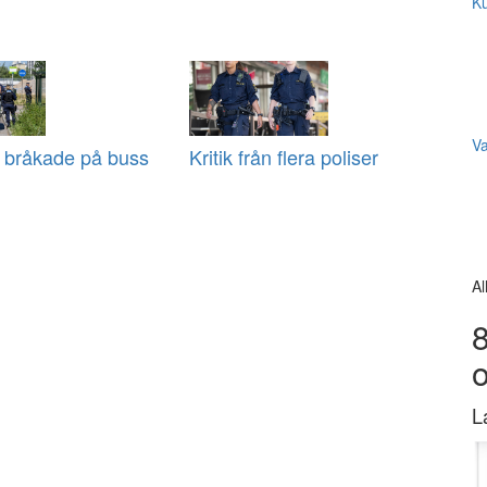
Ku
V
 bråkade på buss
Kritik från flera poliser
Al
8
L