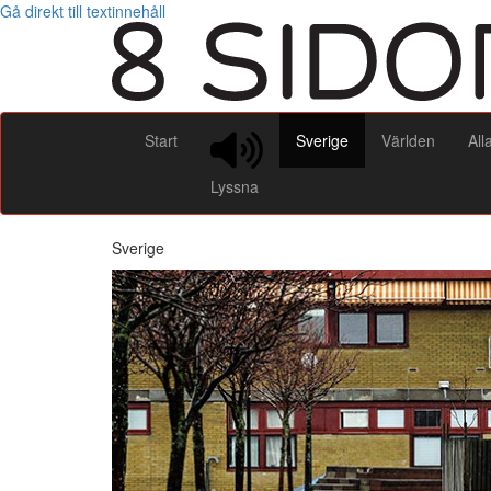
Gå direkt till textinnehåll
Start
Sverige
Världen
All
Lyssna
Sverige