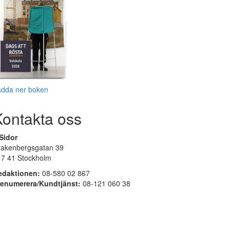
adda ner boken
Kontakta oss
Sidor
rakenbergsgatan 39
17 41 Stockholm
edaktionen:
08-580 02 867
renumerera/Kundtjänst:
08-121 060 38