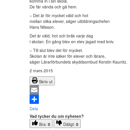
komma in i sin skola.
De får vända och gå hem.
– Det är för mycket våld och hot
mellan olika elever, säger utbildningschefen
Hans Nilsson.
Det är våld, hot och bråk varje dag
i skolan. En gång blev en elev jagad med kniv.
– Till slut blev det för mycket.
Skolan är inte säker för elever och lärare,
säger Lärarförbundets skyddsombud Kerstin Kaunitz.
2 mars 2015
Skriv ut
Email
Dela
Vad tycker du om nyheten?
Bra:
0
Dåligt:
0