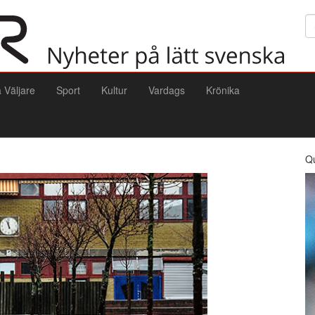
Sö
a Väljare
Sport
Kultur
Vardags
Krönika
Q