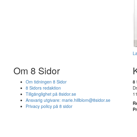
L
Om 8 Sidor
Om tidningen 8 Sidor
8 
8 Sidors redaktion
D
Tillgänglighet på 8sidor.se
1
Ansvarig utgivare:
marie.hillblom@8sidor.se
R
Privacy policy på 8 sidor
P