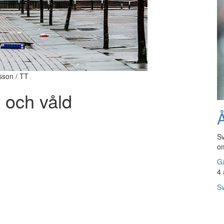
sson / TT
t och våld
Å
Sv
om
Gå
4 
Sv