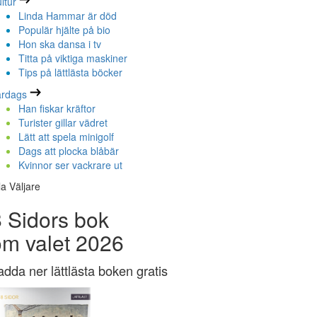
ltur
Linda Hammar är död
Populär hjälte på bio
Hon ska dansa i tv
Titta på viktiga maskiner
Tips på lättlästa böcker
ardags
Han fiskar kräftor
Turister gillar vädret
Lätt att spela minigolf
Dags att plocka blåbär
Kvinnor ser vackrare ut
la Väljare
 Sidors bok
om valet 2026
adda ner lättlästa boken gratis