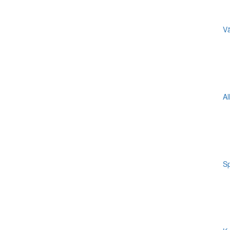
Vä
Al
Sp