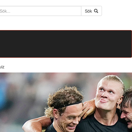
ktext
Sök
uiz