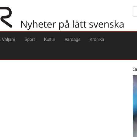
Sö
a Väljare
Sport
Kultur
Vardags
Krönika
Q