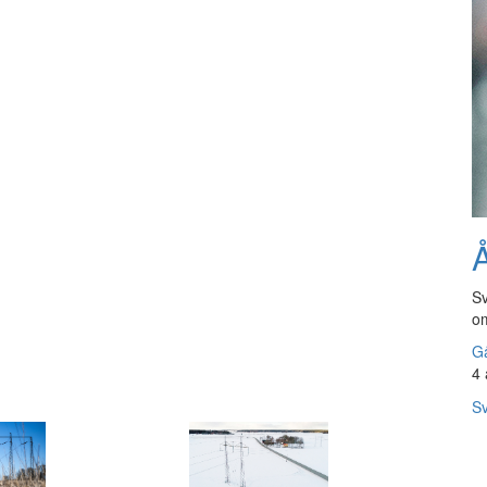
Å
Sv
om
Gå
4 
Sv