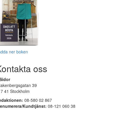
adda ner boken
Kontakta oss
Sidor
rakenbergsgatan 39
17 41 Stockholm
edaktionen:
08-580 02 867
renumerera/Kundtjänst:
08-121 060 38