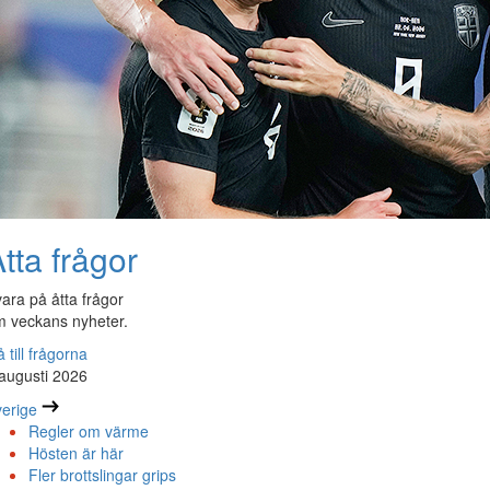
tta frågor
ara på åtta frågor
 veckans nyheter.
 till frågorna
augusti 2026
erige
Regler om värme
Hösten är här
Fler brottslingar grips