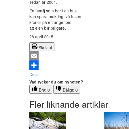
sedan år 2004.
En familj som bor i ett hus
kan spara omkring två tusen
kronor på ett år genom
att elen blir billigare.
28 april 2015
Skriv ut
Email
Dela
Vad tycker du om nyheten?
Bra:
0
Dåligt:
0
Fler liknande artiklar