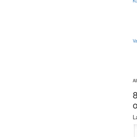
Ku
V
Al
8
L