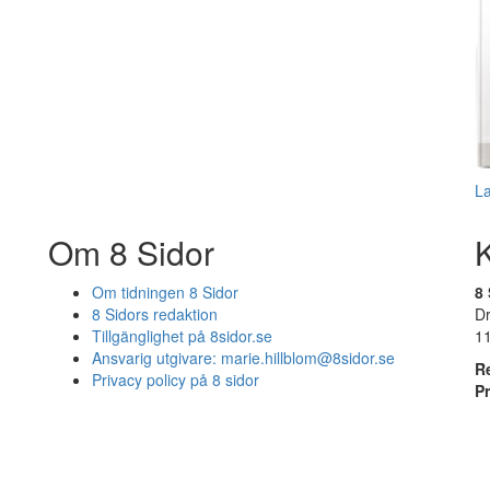
L
Om 8 Sidor
Om tidningen 8 Sidor
8 
8 Sidors redaktion
D
Tillgänglighet på 8sidor.se
1
Ansvarig utgivare:
marie.hillblom@8sidor.se
R
Privacy policy på 8 sidor
P