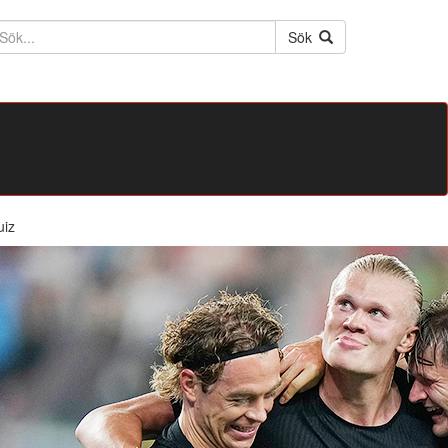
ktext
Sök
uiz