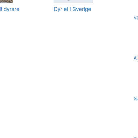
li dyrare
Dyr el i Sverige
Vä
Al
Sp