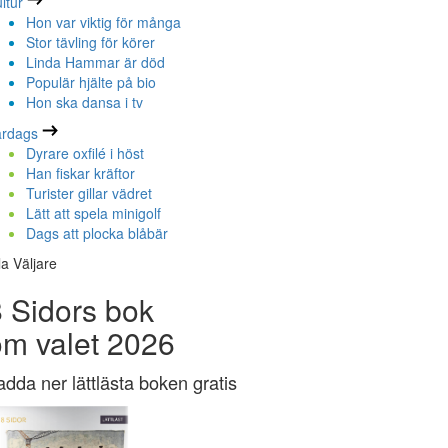
ltur
Hon var viktig för många
Stor tävling för körer
Linda Hammar är död
Populär hjälte på bio
Hon ska dansa i tv
ardags
Dyrare oxfilé i höst
Han fiskar kräftor
Turister gillar vädret
Lätt att spela minigolf
Dags att plocka blåbär
la Väljare
 Sidors bok
om valet 2026
adda ner lättlästa boken gratis