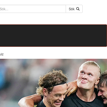
ktext
Sök
uiz