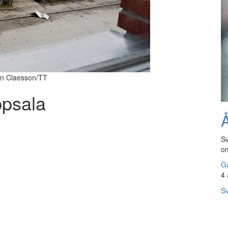
ffan Claesson/TT
ppsala
Å
Sv
om
Gå
4 
Sv