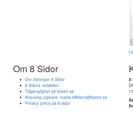
L
Om 8 Sidor
Om tidningen 8 Sidor
8 
8 Sidors redaktion
D
Tillgänglighet på 8sidor.se
1
Ansvarig utgivare:
marie.hillblom@8sidor.se
R
Privacy policy på 8 sidor
P