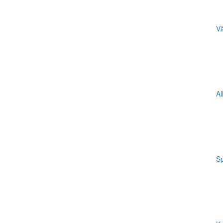
Vä
Al
Sp