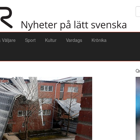
Sö
a Väljare
Sport
Kultur
Vardags
Krönika
Q