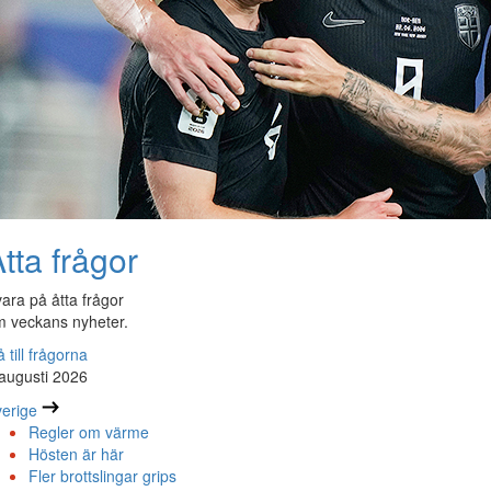
tta frågor
ara på åtta frågor
 veckans nyheter.
 till frågorna
augusti 2026
erige
Regler om värme
Hösten är här
Fler brottslingar grips