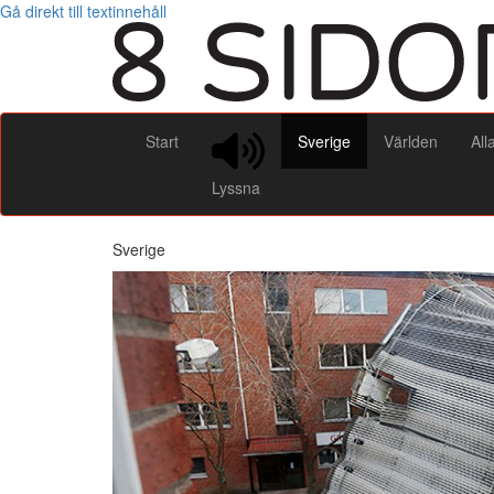
Gå direkt till textinnehåll
Start
Sverige
Världen
All
Lyssna
Sverige