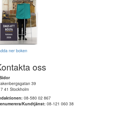
adda ner boken
Kontakta oss
Sidor
rakenbergsgatan 39
17 41 Stockholm
edaktionen:
08-580 02 867
renumerera/Kundtjänst:
08-121 060 38