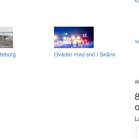
Ku
V
teborg
Oväder med snö i Skåne
Al
8
L