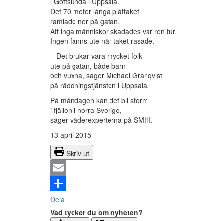
i Gottsunda i Uppsala.
Det 70 meter långa plåttaket
ramlade ner på gatan.
Att inga människor skadades var ren tur.
Ingen fanns ute när taket rasade.
– Det brukar vara mycket folk
ute på gatan, både barn
och vuxna, säger Michael Granqvist
på räddningstjänsten i Uppsala.
På måndagen kan det bli storm
i fjällen i norra Sverige,
säger väderexperterna på SMHI.
13 april 2015
Skriv ut
Email
Dela
Vad tycker du om nyheten?