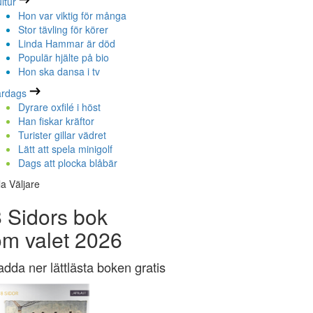
ltur
Hon var viktig för många
Stor tävling för körer
Linda Hammar är död
Populär hjälte på bio
Hon ska dansa i tv
ardags
Dyrare oxfilé i höst
Han fiskar kräftor
Turister gillar vädret
Lätt att spela minigolf
Dags att plocka blåbär
la Väljare
 Sidors bok
om valet 2026
adda ner lättlästa boken gratis