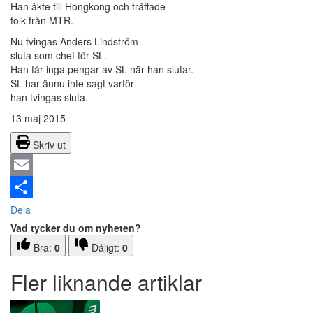
Han åkte till Hongkong och träffade
folk från MTR.
Nu tvingas Anders Lindström
sluta som chef för SL.
Han får inga pengar av SL när han slutar.
SL har ännu inte sagt varför
han tvingas sluta.
13 maj 2015
Skriv ut
Email
Dela
Vad tycker du om nyheten?
Bra:
0
Dåligt:
0
Fler liknande artiklar