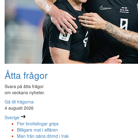
Åtta frågor
Svara på åtta frågor
om veckans nyheter.
Gå till frågorna
4 augusti 2026
Sverige
Fler brottslingar grips
Billigare mat i affären
Man från gäng dömd i Irak