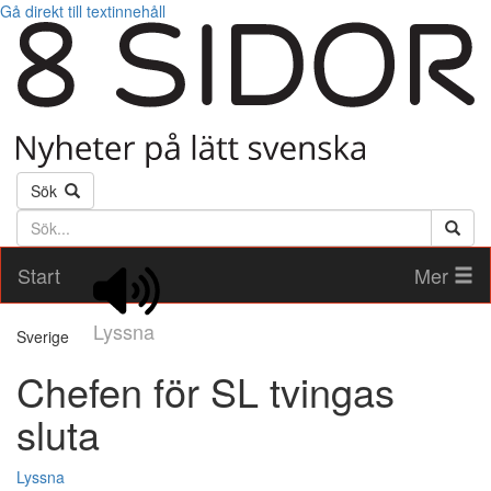
Gå direkt till textinnehåll
Sök
Söktext
Start
Mer
Lyssna
Sverige
Chefen för SL tvingas
sluta
Lyssna