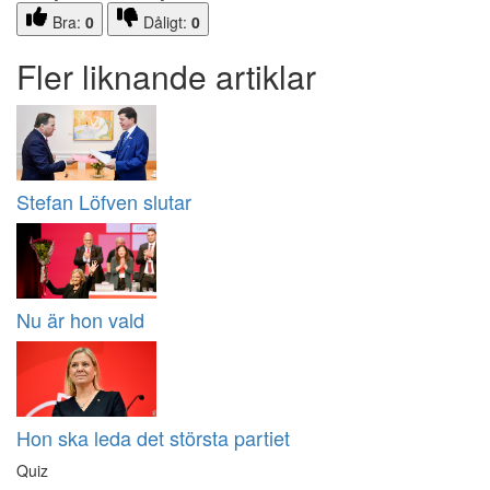
Bra:
0
Dåligt:
0
Fler liknande artiklar
Stefan Löfven slutar
Nu är hon vald
Hon ska leda det största partiet
Quiz