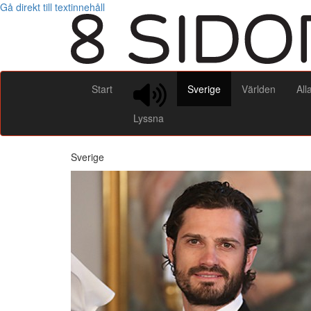
Gå direkt till textinnehåll
Start
Sverige
Världen
All
Lyssna
Sverige