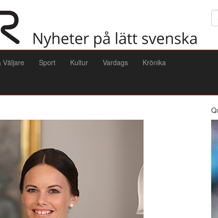
Sö
a Väljare
Sport
Kultur
Vardags
Krönika
Q