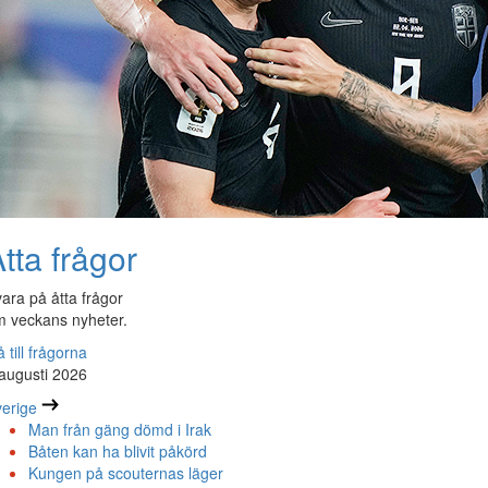
tta frågor
ara på åtta frågor
 veckans nyheter.
 till frågorna
augusti 2026
erige
Man från gäng dömd i Irak
Båten kan ha blivit påkörd
Kungen på scouternas läger