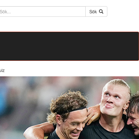
ktext
Sök
uiz