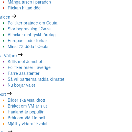
Många tusen i paraden
Flickan hittad död
rlden
Politiker pratade om Ceuta
Stor begravning i Gaza
Attacker mot ryskt företag
Europas floder torkar
Minst 72 döda i Ceuta
la Väljare
Kritik mot Jomshof
Politiker reser i Sverige
Färre assistenter
Så vill partierna rädda klimatet
Nu börjar valet
ort
Bilder ska visa idrott
Bråket om VM är slut
Haaland är populär
Bråk om VM i fotboll
Mjällby vidare i kvalet