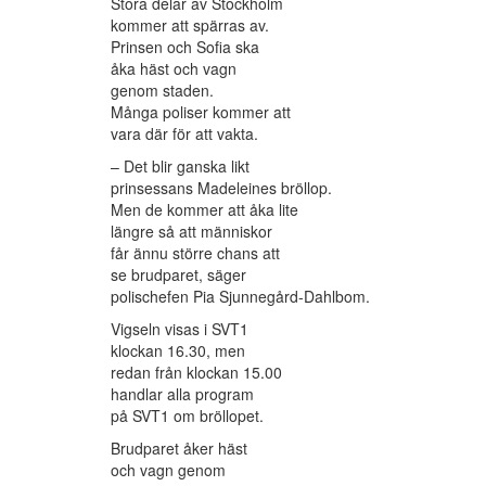
Stora delar av Stockholm
kommer att spärras av.
Prinsen och Sofia ska
åka häst och vagn
genom staden.
Många poliser kommer att
vara där för att vakta.
– Det blir ganska likt
prinsessans Madeleines bröllop.
Men de kommer att åka lite
längre så att människor
får ännu större chans att
se brudparet, säger
polischefen Pia Sjunnegård-Dahlbom.
Vigseln visas i SVT1
klockan 16.30, men
redan från klockan 15.00
handlar alla program
på SVT1 om bröllopet.
Brudparet åker häst
och vagn genom