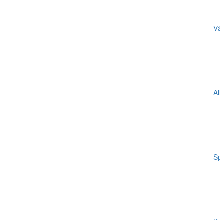
Vä
Al
Sp