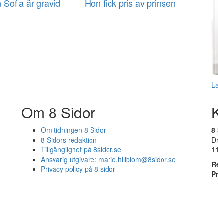
 Sofia är gravid
Hon fick pris av prinsen
L
Om 8 Sidor
Om tidningen 8 Sidor
8 
8 Sidors redaktion
D
Tillgänglighet på 8sidor.se
1
Ansvarig utgivare:
marie.hillblom@8sidor.se
R
Privacy policy på 8 sidor
P