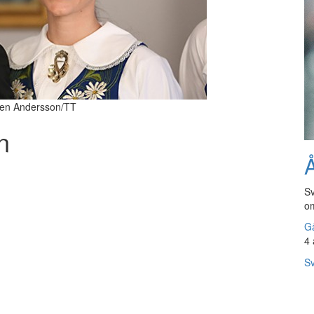
Sören Andersson/TT
n
Å
Sv
om
Gå
4 
Sv