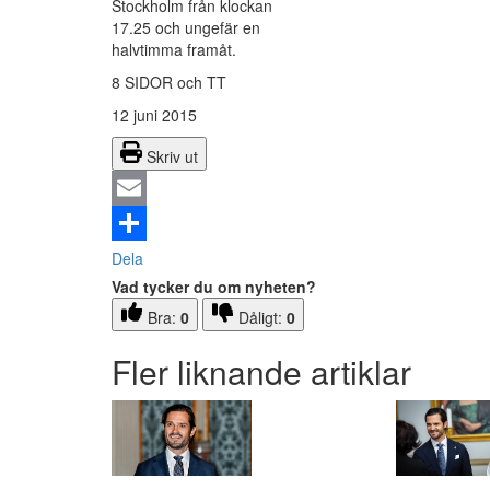
Stockholm från klockan
17.25 och ungefär en
halvtimma framåt.
8 SIDOR och TT
12 juni 2015
Skriv ut
Email
Dela
Vad tycker du om nyheten?
Bra:
0
Dåligt:
0
Fler liknande artiklar