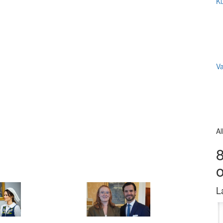
Ku
V
Al
8
L