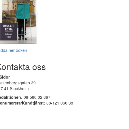
adda ner boken
Kontakta oss
Sidor
rakenbergsgatan 39
17 41 Stockholm
edaktionen:
08-580 02 867
renumerera/Kundtjänst:
08-121 060 38