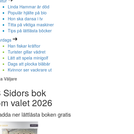
ltur
Linda Hammar är död
Populär hjälte på bio
Hon ska dansa i tv
Titta på viktiga maskiner
Tips på lättlästa böcker
ardags
Han fiskar kräftor
Turister gillar vädret
Lätt att spela minigolf
Dags att plocka blåbär
Kvinnor ser vackrare ut
la Väljare
 Sidors bok
om valet 2026
adda ner lättlästa boken gratis