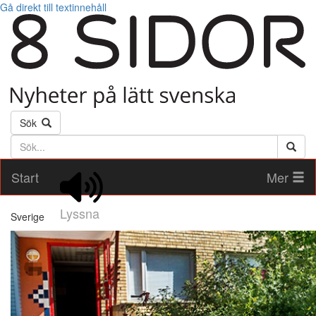
Gå direkt till textinnehåll
Sök
Söktext
Start
Mer
Lyssna
Sverige