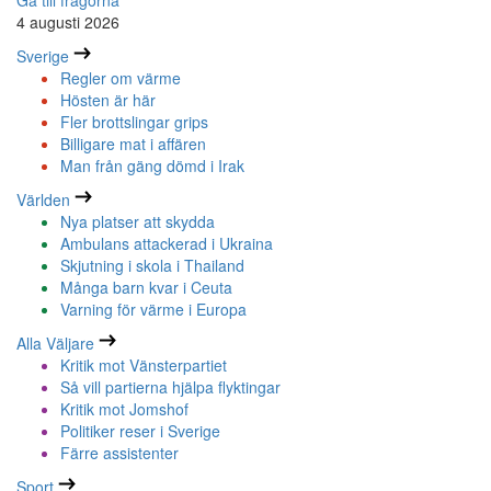
Gå till frågorna
4 augusti 2026
Sverige
Regler om värme
Hösten är här
Fler brottslingar grips
Billigare mat i affären
Man från gäng dömd i Irak
Världen
Nya platser att skydda
Ambulans attackerad i Ukraina
Skjutning i skola i Thailand
Många barn kvar i Ceuta
Varning för värme i Europa
Alla Väljare
Kritik mot Vänsterpartiet
Så vill partierna hjälpa flyktingar
Kritik mot Jomshof
Politiker reser i Sverige
Färre assistenter
Sport