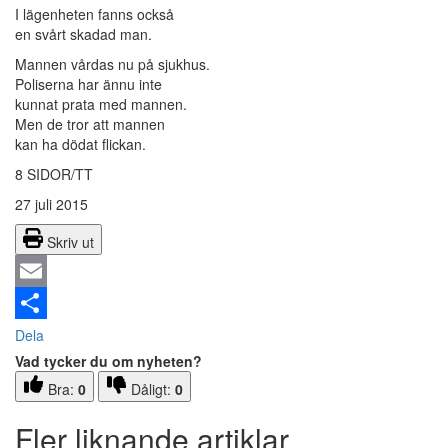
I lägenheten fanns också
en svårt skadad man.
Mannen vårdas nu på sjukhus.
Poliserna har ännu inte
kunnat prata med mannen.
Men de tror att mannen
kan ha dödat flickan.
8 SIDOR/TT
27 juli 2015
Skriv ut
Email
Dela
Vad tycker du om nyheten?
Bra:
0
Dåligt:
0
Fler liknande artiklar