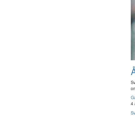
Å
Sv
om
Gå
4 
Sv