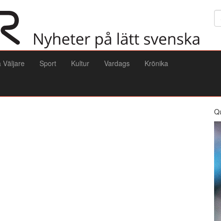
Sö
a Väljare
Sport
Kultur
Vardags
Krönika
Q