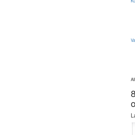
Ku
V
Al
8
L