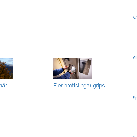
Vä
Al
här
Fler brottslingar grips
Sp