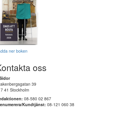
adda ner boken
Kontakta oss
Sidor
rakenbergsgatan 39
17 41 Stockholm
edaktionen:
08-580 02 867
renumerera/Kundtjänst:
08-121 060 38