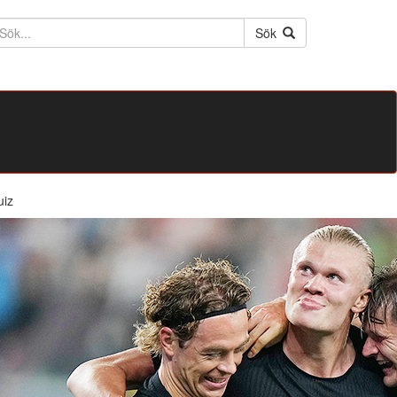
ktext
Sök
uiz