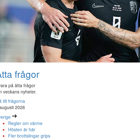
tta frågor
ara på åtta frågor
 veckans nyheter.
 till frågorna
augusti 2026
erige
Regler om värme
Hösten är här
Fler brottslingar grips