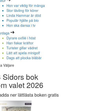
ltur
Hon var viktig för många
Stor tävling för körer
Linda Hammar är död
Populär hjälte på bio
Hon ska dansa i tv
ardags
Dyrare oxfilé i höst
Han fiskar kräftor
Turister gillar vädret
Lätt att spela minigolf
Dags att plocka blåbär
la Väljare
 Sidors bok
om valet 2026
adda ner lättlästa boken gratis