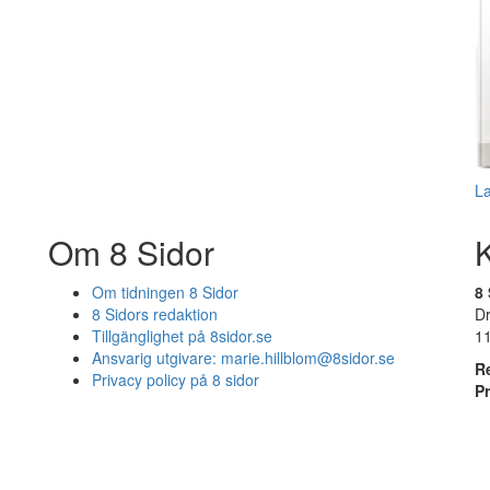
L
Om 8 Sidor
Om tidningen 8 Sidor
8 
8 Sidors redaktion
D
Tillgänglighet på 8sidor.se
1
Ansvarig utgivare:
marie.hillblom@8sidor.se
R
Privacy policy på 8 sidor
P