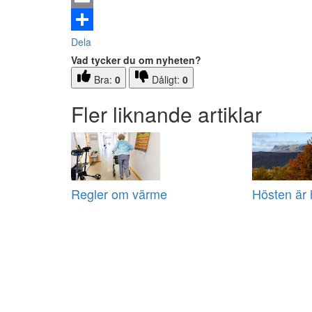
Email
Dela
Vad tycker du om nyheten?
Bra:
0
Dåligt:
0
Fler liknande artiklar
Regler om värme
Hösten är 