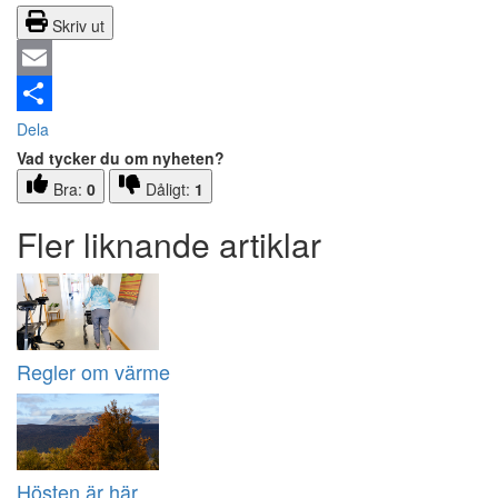
Skriv ut
Email
Dela
Vad tycker du om nyheten?
Bra:
0
Dåligt:
1
Fler liknande artiklar
Regler om värme
Hösten är här