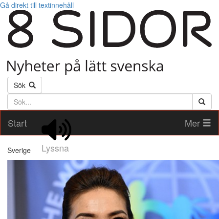
Gå direkt till textinnehåll
Sök
Söktext
Start
Mer
Lyssna
Sverige