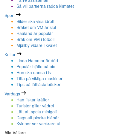
Färre assistenter
Så vill partierna rädda klimatet
Sport
Bilder ska visa idrott
Bråket om VM är slut
Haaland är populär
Bråk om VM i fotboll
Mjällby vidare i kvalet
Kultur
Linda Hammar är död
Populär hjälte på bio
Hon ska dansa i tv
Titta på viktiga maskiner
Tips på lättlästa böcker
Vardags
Han fiskar kräftor
Turister gillar vädret
Lätt att spela minigolf
Dags att plocka blåbär
Kvinnor ser vackrare ut
Alla Väljare