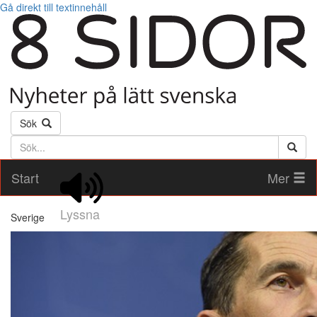
Gå direkt till textinnehåll
Sök
Söktext
Start
Mer
Lyssna
Sverige