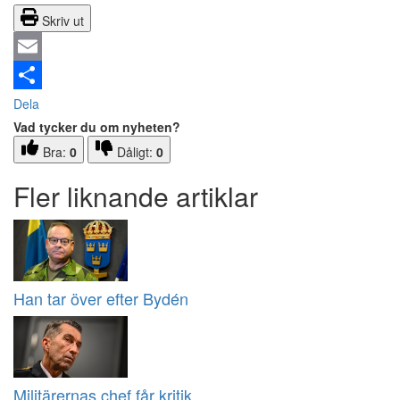
Skriv ut
Email
Dela
Vad tycker du om nyheten?
Bra:
0
Dåligt:
0
Fler liknande artiklar
Han tar över efter Bydén
Militärernas chef får kritik