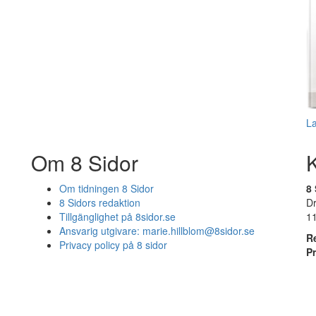
L
Om 8 Sidor
Om tidningen 8 Sidor
8 
8 Sidors redaktion
D
Tillgänglighet på 8sidor.se
1
Ansvarig utgivare:
marie.hillblom@8sidor.se
R
Privacy policy på 8 sidor
P