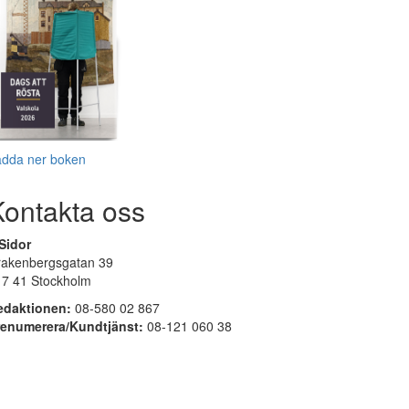
adda ner boken
Kontakta oss
Sidor
rakenbergsgatan 39
17 41 Stockholm
edaktionen:
08-580 02 867
renumerera/Kundtjänst:
08-121 060 38