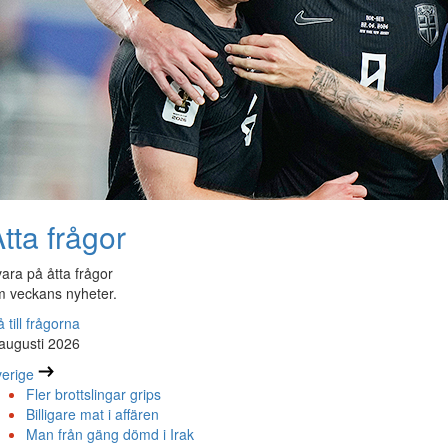
tta frågor
ara på åtta frågor
 veckans nyheter.
 till frågorna
augusti 2026
erige
Fler brottslingar grips
Billigare mat i affären
Man från gäng dömd i Irak