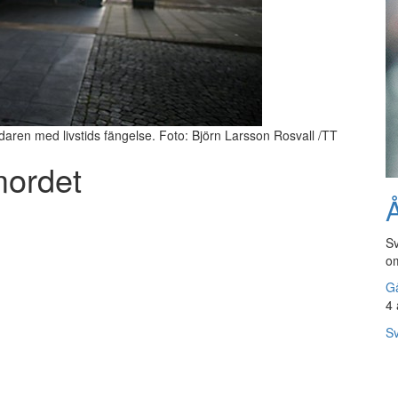
daren med livstids fängelse. Foto: Björn Larsson Rosvall /TT
mordet
Å
Sv
om
Gå
4 
Sv