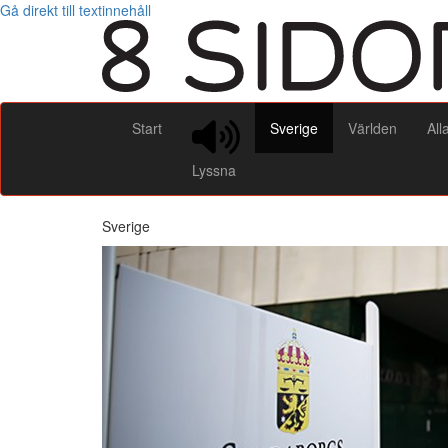
Gå direkt till textinnehåll
Start
Sverige
Världen
All
Lyssna
Sverige