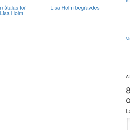
Ku
n åtalas för
Lisa Holm begravdes
 Lisa Holm
V
Al
8
L