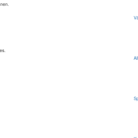
nnen.
Vä
es.
Al
Sp