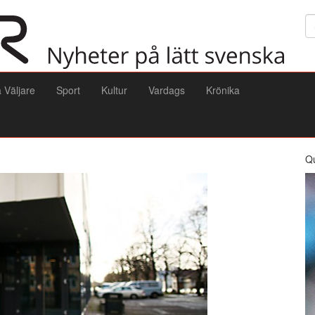
Sö
a Väljare
Sport
Kultur
Vardags
Krönika
Q