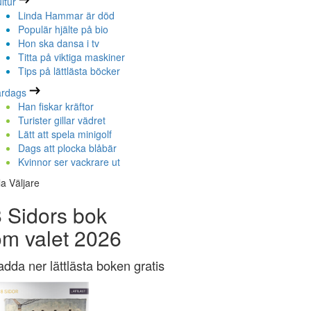
ltur
Linda Hammar är död
Populär hjälte på bio
Hon ska dansa i tv
Titta på viktiga maskiner
Tips på lättlästa böcker
ardags
Han fiskar kräftor
Turister gillar vädret
Lätt att spela minigolf
Dags att plocka blåbär
Kvinnor ser vackrare ut
la Väljare
 Sidors bok
om valet 2026
adda ner lättlästa boken gratis