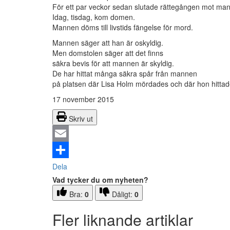
För ett par veckor sedan slutade rättegången mot ma
Idag, tisdag, kom domen.
Mannen döms till livstids fängelse för mord.
Mannen säger att han är oskyldig.
Men domstolen säger att det finns
säkra bevis för att mannen är skyldig.
De har hittat många säkra spår från mannen
på platsen där Lisa Holm mördades och där hon hittad
17 november 2015
Skriv ut
Email
Dela
Vad tycker du om nyheten?
Bra:
0
Dåligt:
0
Fler liknande artiklar