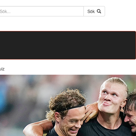
ktext
Sök
uiz