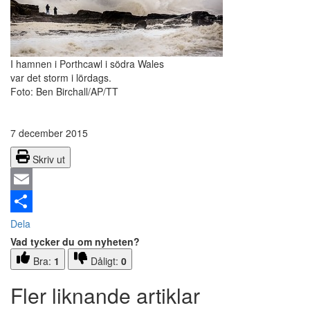
I hamnen i Porthcawl i södra Wales
var det storm i lördags.
Foto: Ben Birchall/AP/TT
7 december 2015
Skriv ut
Email
Dela
Vad tycker du om nyheten?
Bra:
1
Dåligt:
0
Fler liknande artiklar