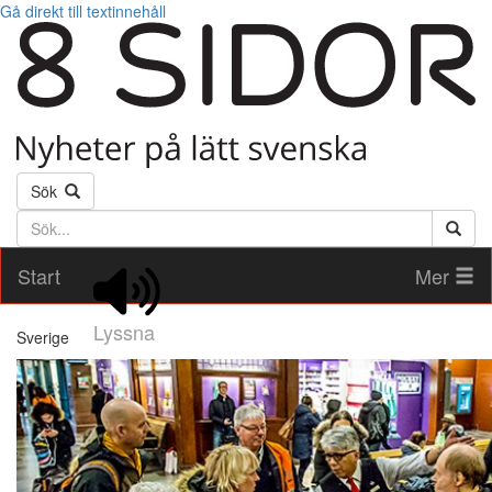
Gå direkt till textinnehåll
Sök
Söktext
Start
Mer
Lyssna
Sverige