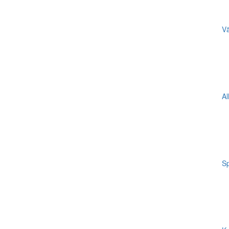
Vä
Al
Sp