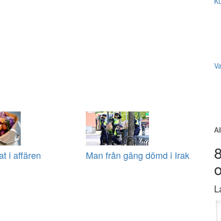
Ku
V
Al
8
at i affären
Man från gäng dömd i Irak
L