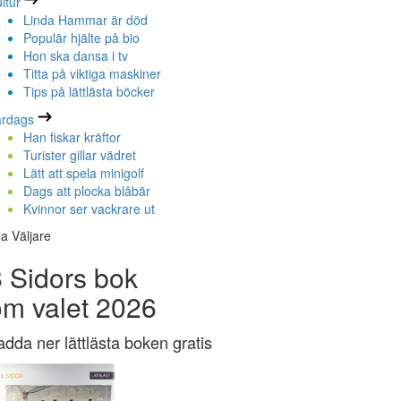
ltur
Linda Hammar är död
Populär hjälte på bio
Hon ska dansa i tv
Titta på viktiga maskiner
Tips på lättlästa böcker
ardags
Han fiskar kräftor
Turister gillar vädret
Lätt att spela minigolf
Dags att plocka blåbär
Kvinnor ser vackrare ut
la Väljare
 Sidors bok
om valet 2026
adda ner lättlästa boken gratis