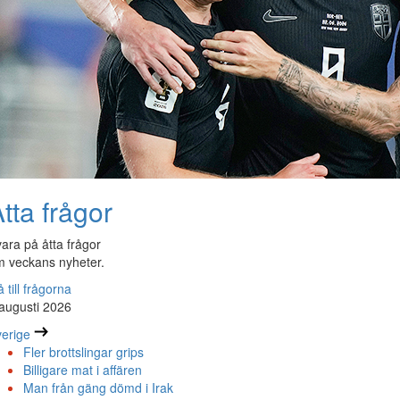
tta frågor
ara på åtta frågor
 veckans nyheter.
 till frågorna
augusti 2026
erige
Fler brottslingar grips
Billigare mat i affären
Man från gäng dömd i Irak