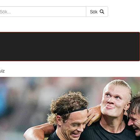
ktext
Sök
uiz