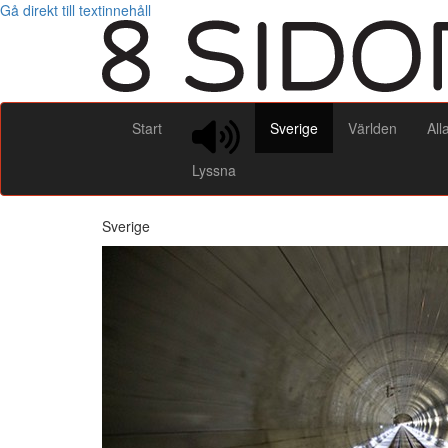
Gå direkt till textinnehåll
Start
Sverige
Världen
All
Lyssna
Sverige