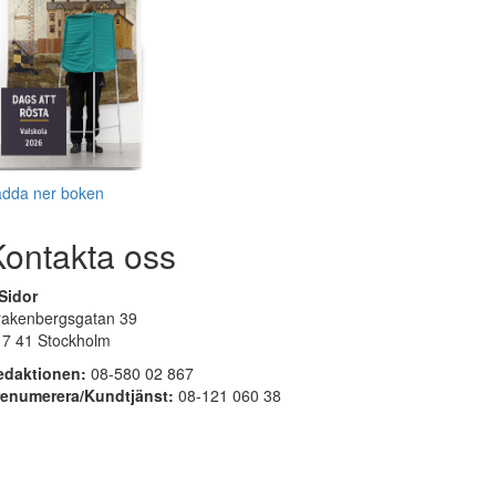
adda ner boken
Kontakta oss
Sidor
rakenbergsgatan 39
17 41 Stockholm
edaktionen:
08-580 02 867
renumerera/Kundtjänst:
08-121 060 38