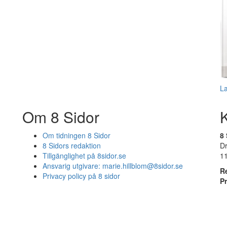
L
Om 8 Sidor
Om tidningen 8 Sidor
8 
8 Sidors redaktion
D
Tillgänglighet på 8sidor.se
1
Ansvarig utgivare:
marie.hillblom@8sidor.se
R
Privacy policy på 8 sidor
P