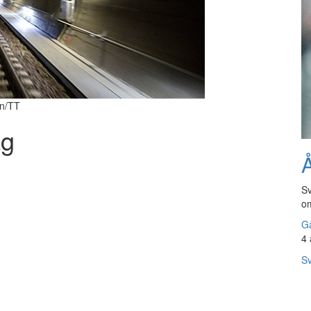
on/TT
ag
Å
Sv
om
Gå
4 
Sv