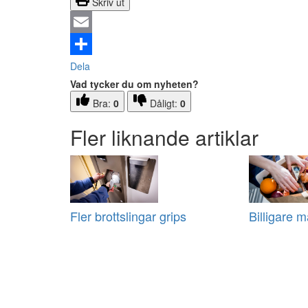
Skriv ut
Email
Dela
Vad tycker du om nyheten?
Bra:
0
Dåligt:
0
Fler liknande artiklar
Fler brottslingar grips
Billigare m