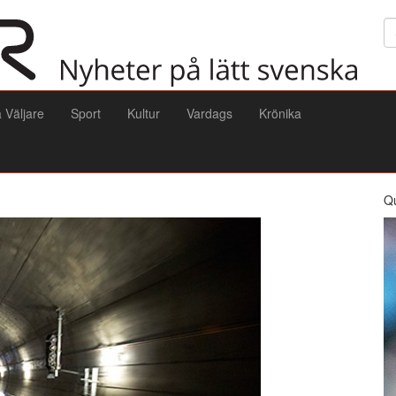
Sö
a Väljare
Sport
Kultur
Vardags
Krönika
Q