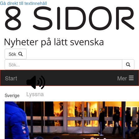
Gå direkt till textinnehåll
Sök
Söktext
Start
Mer
Lyssna
Sverige