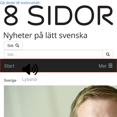
Gå direkt till textinnehåll
Sök
Söktext
Start
Mer
Lyssna
Sverige