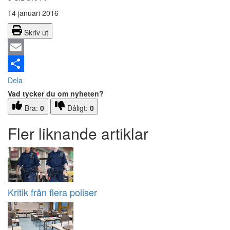
14 januari 2016
Skriv ut
Email
Dela
Vad tycker du om nyheten?
Bra:
0
Dåligt:
0
Fler liknande artiklar
Kritik från flera poliser