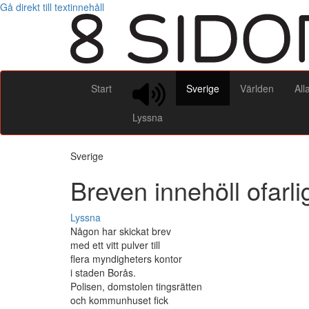
Gå direkt till textinnehåll
Start
Sverige
Världen
All
Lyssna
Sverige
Breven innehöll ofarli
Lyssna
Någon har skickat brev
med ett vitt pulver till
flera myndigheters kontor
i staden Borås.
Polisen, domstolen tingsrätten
och kommunhuset fick