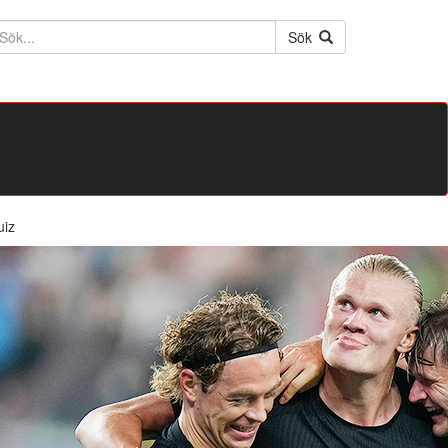
ktext
Sök
uiz