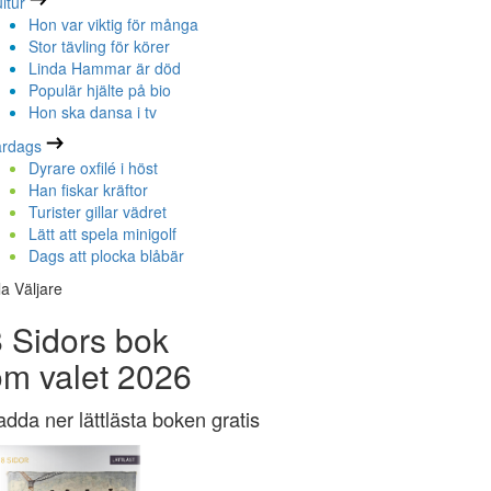
ltur
Hon var viktig för många
Stor tävling för körer
Linda Hammar är död
Populär hjälte på bio
Hon ska dansa i tv
ardags
Dyrare oxfilé i höst
Han fiskar kräftor
Turister gillar vädret
Lätt att spela minigolf
Dags att plocka blåbär
la Väljare
 Sidors bok
om valet 2026
adda ner lättlästa boken gratis