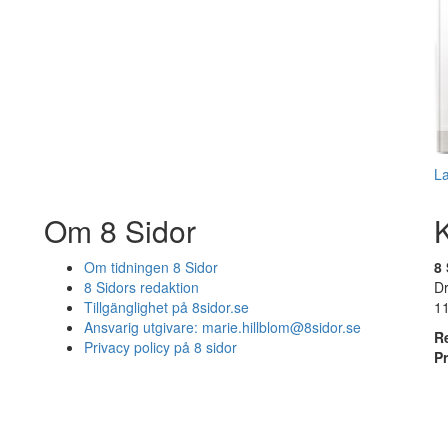
L
Om 8 Sidor
Om tidningen 8 Sidor
8 
8 Sidors redaktion
D
Tillgänglighet på 8sidor.se
1
Ansvarig utgivare:
marie.hillblom@8sidor.se
R
Privacy policy på 8 sidor
P