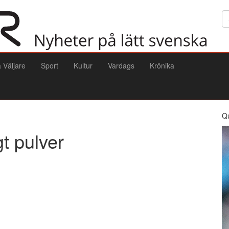
Sö
a Väljare
Sport
Kultur
Vardags
Krönika
Q
gt pulver