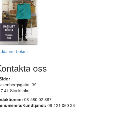
adda ner boken
Kontakta oss
Sidor
rakenbergsgatan 39
17 41 Stockholm
edaktionen:
08-580 02 867
renumerera/Kundtjänst:
08-121 060 38