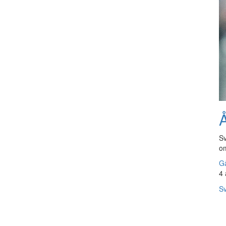
Å
Sv
om
Gå
4 
Sv