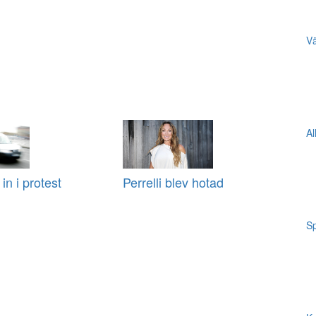
Vä
Al
in i protest
Perrelli blev hotad
Sp