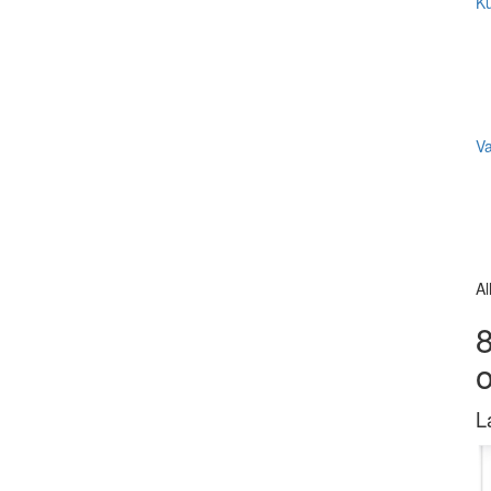
Ku
V
Al
8
L