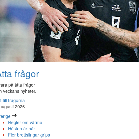
tta frågor
ara på åtta frågor
 veckans nyheter.
 till frågorna
augusti 2026
erige
Regler om värme
Hösten är här
Fler brottslingar grips