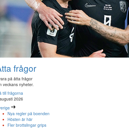
tta frågor
ara på åtta frågor
 veckans nyheter.
 till frågorna
augusti 2026
erige
Nya regler på boenden
Hösten är här
Fler brottslingar grips