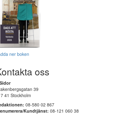
adda ner boken
Kontakta oss
Sidor
rakenbergsgatan 39
17 41 Stockholm
edaktionen:
08-580 02 867
renumerera/Kundtjänst:
08-121 060 38