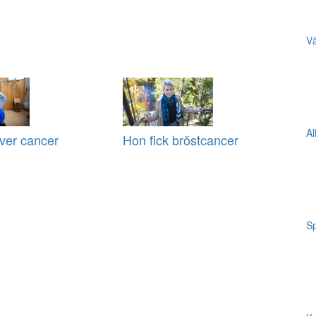
Vä
Al
ever cancer
Hon fick bröstcancer
Sp