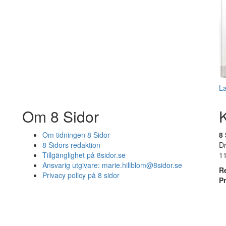
L
Om 8 Sidor
Om tidningen 8 Sidor
8 
8 Sidors redaktion
D
Tillgänglighet på 8sidor.se
1
Ansvarig utgivare:
marie.hillblom@8sidor.se
R
Privacy policy på 8 sidor
P