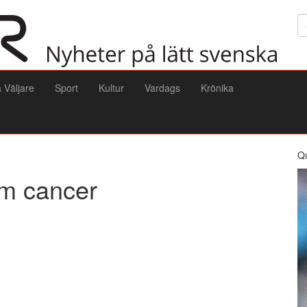
Sö
a Väljare
Sport
Kultur
Vardags
Krönika
Q
 om cancer