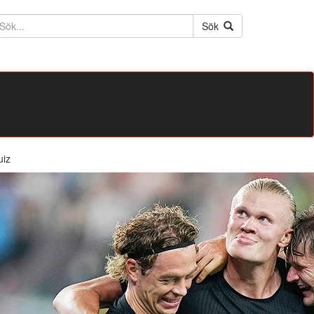
ktext
Sök
uiz