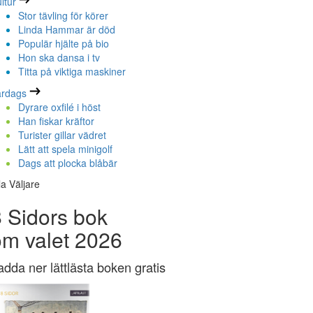
ltur
Stor tävling för körer
Linda Hammar är död
Populär hjälte på bio
Hon ska dansa i tv
Titta på viktiga maskiner
ardags
Dyrare oxfilé i höst
Han fiskar kräftor
Turister gillar vädret
Lätt att spela minigolf
Dags att plocka blåbär
la Väljare
 Sidors bok
om valet 2026
adda ner lättlästa boken gratis