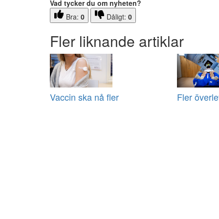
Vad tycker du om nyheten?
Bra:
0
Dåligt:
0
Fler liknande artiklar
Vaccin ska nå fler
Fler överl