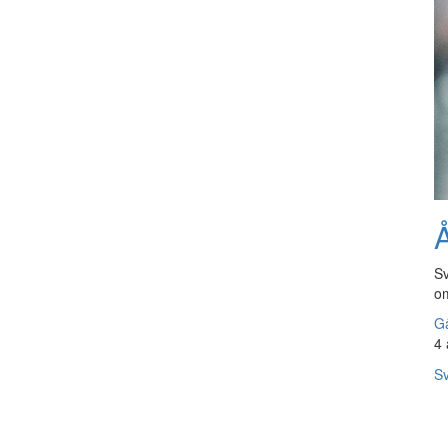
Å
Sv
om
Gå
4 
Sv