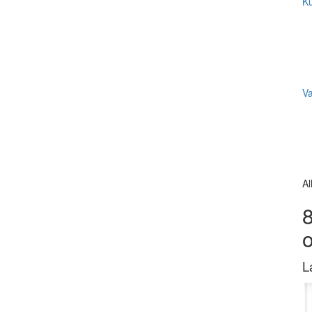
Ku
V
Al
8
L