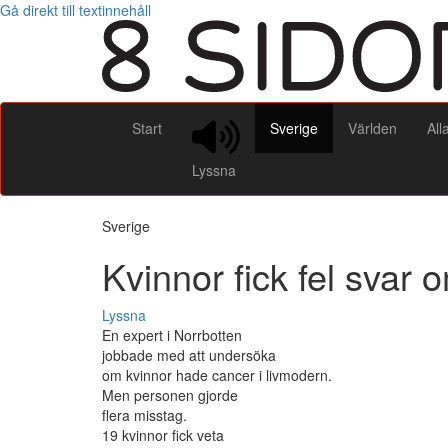
Gå direkt till textinnehåll
Start
Sverige
Världen
All
Lyssna
Sverige
Kvinnor fick fel svar
Lyssna
En expert i Norrbotten
jobbade med att undersöka
om kvinnor hade cancer i livmodern.
Men personen gjorde
flera misstag.
19 kvinnor fick veta