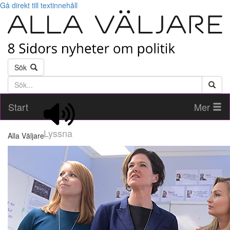
Gå direkt till textinnehåll
Sök
Söktext
Start
Mer
Lyssna
Alla Väljare