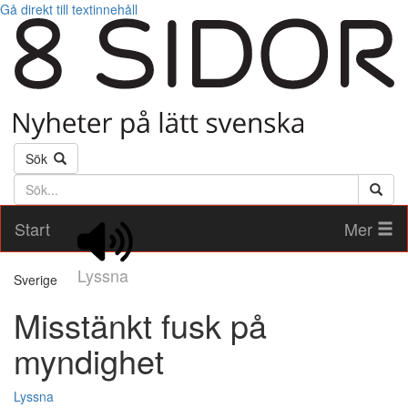
Gå direkt till textinnehåll
Sök
Söktext
Start
Mer
Lyssna
Sverige
Misstänkt fusk på
myndighet
Lyssna