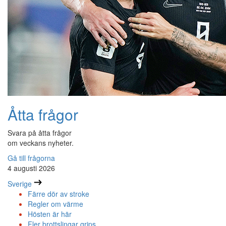
Åtta frågor
Svara på åtta frågor
om veckans nyheter.
Gå till frågorna
4 augusti 2026
Sverige
Färre dör av stroke
Regler om värme
Hösten är här
Fler brottslingar grips