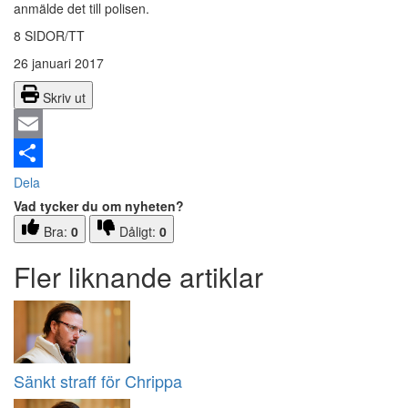
anmälde det till polisen.
8 SIDOR/TT
26 januari 2017
Skriv ut
Email
Dela
Vad tycker du om nyheten?
Bra:
0
Dåligt:
0
Fler liknande artiklar
Sänkt straff för Chrippa