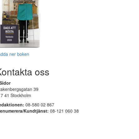
adda ner boken
Kontakta oss
Sidor
rakenbergsgatan 39
17 41 Stockholm
edaktionen:
08-580 02 867
renumerera/Kundtjänst:
08-121 060 38