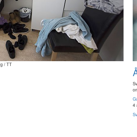
rg / TT
Å
Sv
om
Gå
4 
Sv