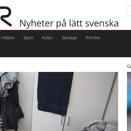
Sö
a Väljare
Sport
Kultur
Vardags
Krönika
Q