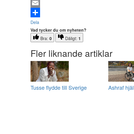
Email
Dela
Vad tycker du om nyheten?
Bra:
0
Dåligt:
1
Fler liknande artiklar
Tusse flydde till Sverige
Ashraf hjäl