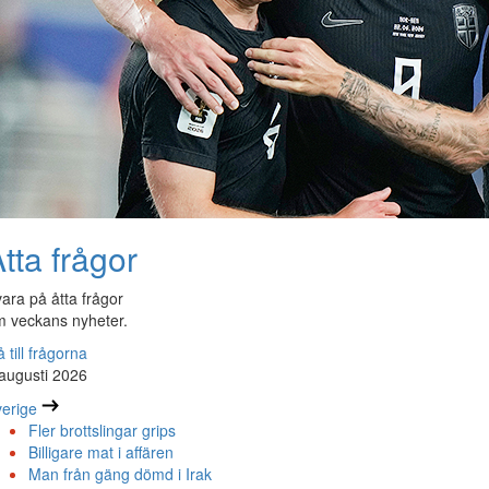
tta frågor
ara på åtta frågor
 veckans nyheter.
 till frågorna
augusti 2026
erige
Fler brottslingar grips
Billigare mat i affären
Man från gäng dömd i Irak