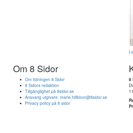
L
Om 8 Sidor
Om tidningen 8 Sidor
8 
8 Sidors redaktion
D
Tillgänglighet på 8sidor.se
1
Ansvarig utgivare:
marie.hillblom@8sidor.se
R
Privacy policy på 8 sidor
P