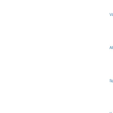
Vä
Al
Sp