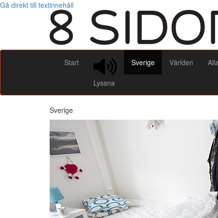
Gå direkt till textinnehåll
Start
Sverige
Världen
All
Lyssna
Sverige