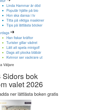
ltur
Linda Hammar är död
Populär hjälte på bio
Hon ska dansa i tv
Titta på viktiga maskiner
Tips på lättlästa böcker
ardags
Han fiskar kräftor
Turister gillar vädret
Lätt att spela minigolf
Dags att plocka blåbär
Kvinnor ser vackrare ut
la Väljare
 Sidors bok
om valet 2026
adda ner lättlästa boken gratis