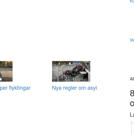
Ku
V
Al
per flyktingar
Nya regler om asyl
8
L