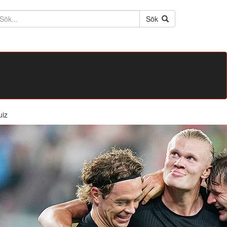
ktext
Sök
uiz