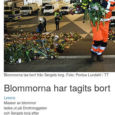
Blommorna tas bort från Sergels torg. Foto: Pontus Lundahl / TT
Blommorna har tagits bort
Lyssna
Massor av blommor
lades ut på Drottninggatan
och Sergels torg efter