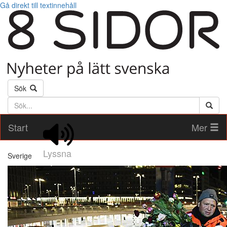
Gå direkt till textinnehåll
Sök
Söktext
Start
Mer
Lyssna
Sverige