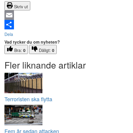
Skriv ut
Email
Dela
Vad tycker du om nyheten?
Bra:
0
Dåligt:
0
Fler liknande artiklar
Terroristen ska flytta
Fem år sedan attacken