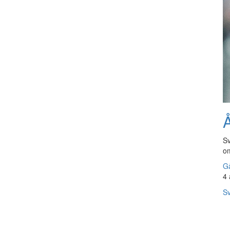
Å
Sv
om
Gå
4 
Sv