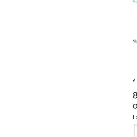
Ku
V
Al
8
L