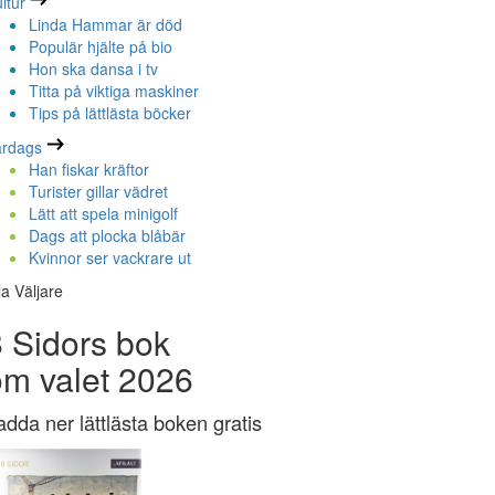
ltur
Linda Hammar är död
Populär hjälte på bio
Hon ska dansa i tv
Titta på viktiga maskiner
Tips på lättlästa böcker
ardags
Han fiskar kräftor
Turister gillar vädret
Lätt att spela minigolf
Dags att plocka blåbär
Kvinnor ser vackrare ut
la Väljare
 Sidors bok
om valet 2026
adda ner lättlästa boken gratis