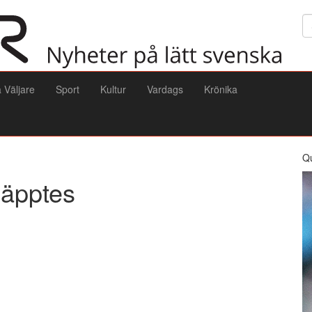
Sö
a Väljare
Sport
Kultur
Vardags
Krönika
Q
läpptes