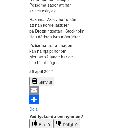
Poliserna säger att han
är helt oskyldig.
Rakhmat Akilov har erkänt
att han körde lastbilen
på Drottninggatan i Stockholm.
Han dödade fyra människor.
Poliserna tror att någon
kan ha hjälpt honom.
Men än så länge har de
inte hittat någon.
26 april 2017
Skriv ut
Email
Dela
Vad tycker du om nyheten?
Bra:
0
Dåligt:
0