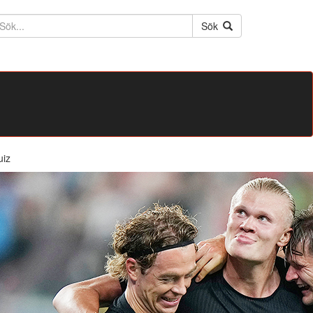
ktext
Sök
uiz