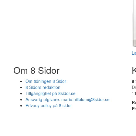
L
Om 8 Sidor
Om tidningen 8 Sidor
8 
8 Sidors redaktion
D
Tillgänglighet på 8sidor.se
1
Ansvarig utgivare:
marie.hillblom@8sidor.se
R
Privacy policy på 8 sidor
P