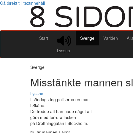
Gå direkt till textinnehåll
Start
Sverige
Världen
All
Lyssna
Sverige
Misstänkte mannen s
Lyssna
I söndags tog poliserna en man
i Skåne.
De trodde att han hade något att
göra med terrorattacken
på Drottninggatan i Stockholm.
Nu är mannen släppt.