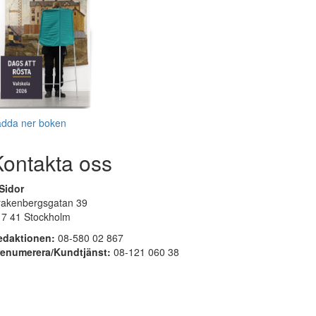
adda ner boken
Kontakta oss
Sidor
rakenbergsgatan 39
17 41 Stockholm
edaktionen:
08-580 02 867
renumerera/Kundtjänst:
08-121 060 38