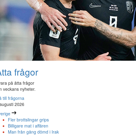
tta frågor
ara på åtta frågor
 veckans nyheter.
 till frågorna
augusti 2026
erige
Fler brottslingar grips
Billigare mat i affären
Man från gäng dömd i Irak