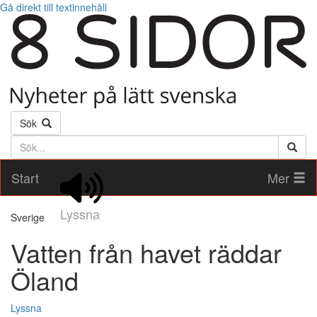
Gå direkt till textinnehåll
Sök
Söktext
Start
Mer
Lyssna
Sverige
Vatten från havet räddar
Öland
Lyssna