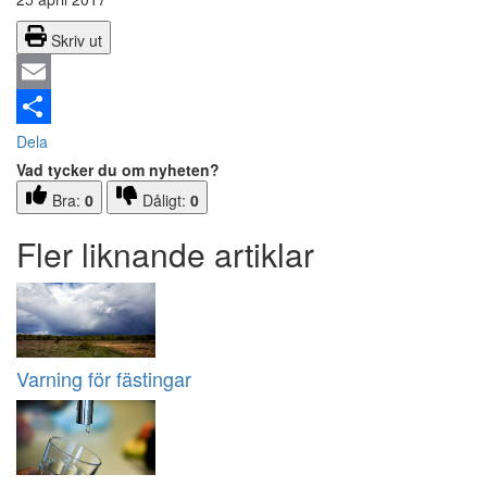
Skriv ut
Email
Dela
Vad tycker du om nyheten?
Bra:
0
Dåligt:
0
Fler liknande artiklar
Varning för fästingar