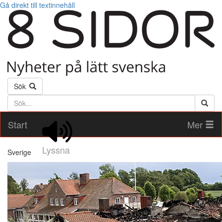
Gå direkt till textinnehåll
Sök
Söktext
Start
Mer
Lyssna
Sverige