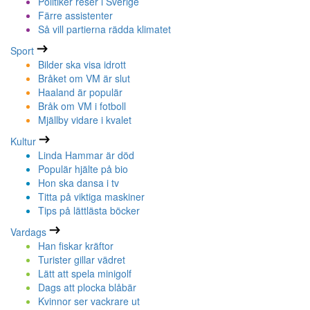
Politiker reser i Sverige
Färre assistenter
Så vill partierna rädda klimatet
Sport
Bilder ska visa idrott
Bråket om VM är slut
Haaland är populär
Bråk om VM i fotboll
Mjällby vidare i kvalet
Kultur
Linda Hammar är död
Populär hjälte på bio
Hon ska dansa i tv
Titta på viktiga maskiner
Tips på lättlästa böcker
Vardags
Han fiskar kräftor
Turister gillar vädret
Lätt att spela minigolf
Dags att plocka blåbär
Kvinnor ser vackrare ut