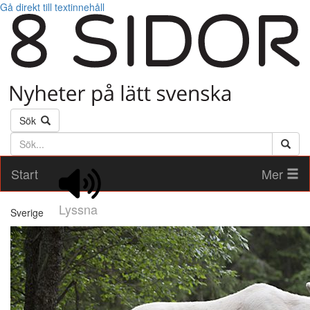
Gå direkt till textinnehåll
Sök
Söktext
Start
Mer
Lyssna
Sverige