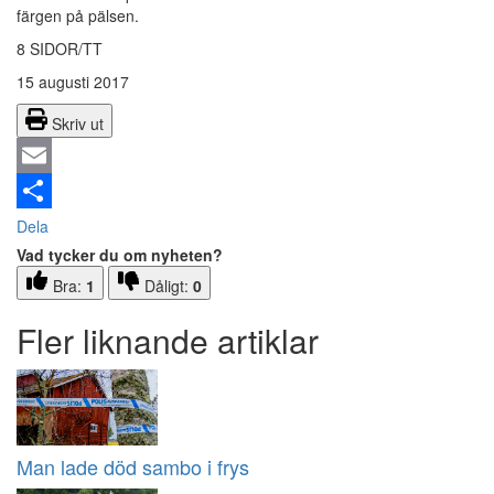
färgen på pälsen.
8 SIDOR/TT
15 augusti 2017
Skriv ut
Email
Dela
Vad tycker du om nyheten?
Bra:
1
Dåligt:
0
Fler liknande artiklar
Man lade död sambo i frys