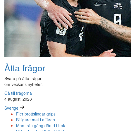
Åtta frågor
Svara på åtta frågor
om veckans nyheter.
Gå till frågorna
4 augusti 2026
Sverige
Fler brottslingar grips
Billigare mat i affären
Man från gäng dömd i Irak