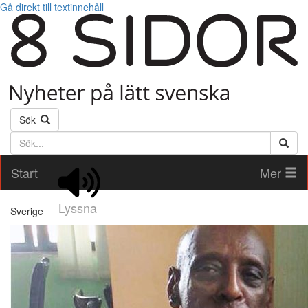
Gå direkt till textinnehåll
Sök
Söktext
Start
Mer
Lyssna
Sverige