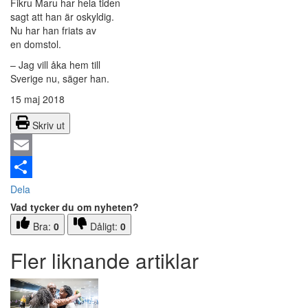
Fikru Maru har hela tiden
sagt att han är oskyldig.
Nu har han friats av
en domstol.
– Jag vill åka hem till
Sverige nu, säger han.
15 maj 2018
Skriv ut
Email
Dela
Vad tycker du om nyheten?
Bra:
0
Dåligt:
0
Fler liknande artiklar