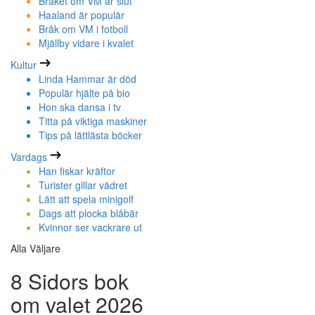
Bråket om VM är slut
Haaland är populär
Bråk om VM i fotboll
Mjällby vidare i kvalet
Kultur
Linda Hammar är död
Populär hjälte på bio
Hon ska dansa i tv
Titta på viktiga maskiner
Tips på lättlästa böcker
Vardags
Han fiskar kräftor
Turister gillar vädret
Lätt att spela minigolf
Dags att plocka blåbär
Kvinnor ser vackrare ut
Alla Väljare
8 Sidors bok
om valet 2026