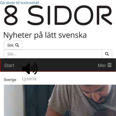
Gå direkt till textinnehåll
Sök
Söktext
Start
Mer
Lyssna
Sverige