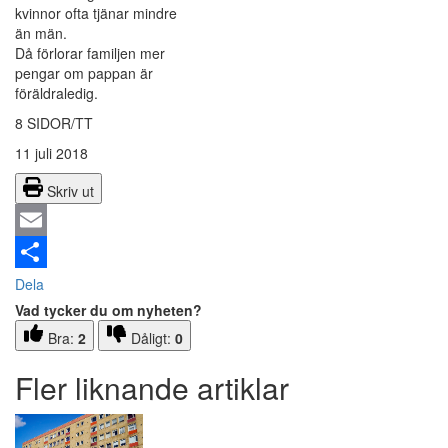
kvinnor ofta tjänar mindre
än män.
Då förlorar familjen mer
pengar om pappan är
föräldraledig.
8 SIDOR/TT
11 juli 2018
Skriv ut
Email
Dela
Vad tycker du om nyheten?
Bra:
2
Dåligt:
0
Fler liknande artiklar