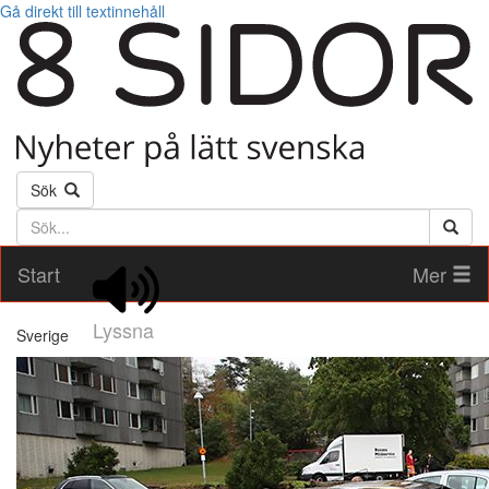
Gå direkt till textinnehåll
Sök
Söktext
Start
Mer
Lyssna
Sverige