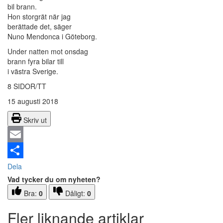
bil brann.
Hon storgrät när jag
berättade det, säger
Nuno Mendonca i Göteborg.
Under natten mot onsdag
brann fyra bilar till
i västra Sverige.
8 SIDOR/TT
15 augusti 2018
Skriv ut
Email
Dela
Vad tycker du om nyheten?
Bra:
0
Dåligt:
0
Fler liknande artiklar