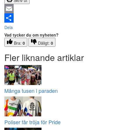
Skriv ut
Email
Dela
Vad tycker du om nyheten?
Bra:
0
Dåligt:
0
Fler liknande artiklar
Många tusen i paraden
Poliser får tröja för Pride