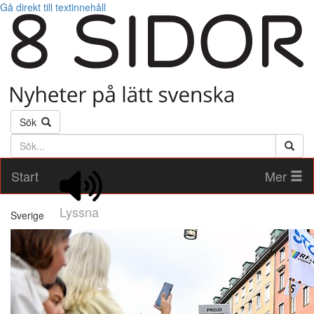
Gå direkt till textinnehåll
Sök
Söktext
Start
Mer
Lyssna
Sverige