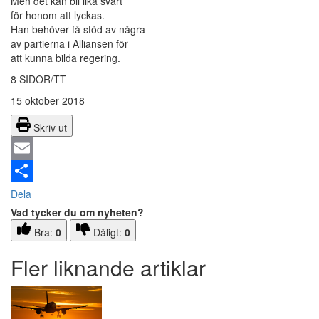
Men det kan bli lika svårt
för honom att lyckas.
Han behöver få stöd av några
av partierna i Alliansen för
att kunna bilda regering.
8 SIDOR/TT
15 oktober 2018
Skriv ut
Email
Dela
Vad tycker du om nyheten?
Bra:
0
Dåligt:
0
Fler liknande artiklar