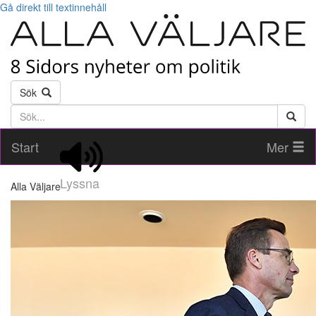
Gå direkt till textinnehåll
Sök
Söktext
Start
Mer
Lyssna
Alla Väljare