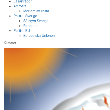
Läsarfrågor
Att rösta
Mer om att rösta
Politik i Sverige
Så styrs Sverige
Partierna
Politik i EU
Europeiska Unionen
Klimatet