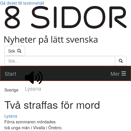
Gå direkt till textinnehåll
Sök
Söktext
Start
Mer
Lyssna
Sverige
Två straffas för mord
Lyssna
Förra sommaren mördades
två unga män i Vivalla i Örebro.