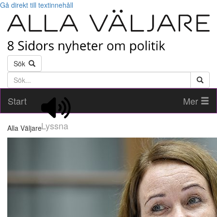
Gå direkt till textinnehåll
Sök
Söktext
Start
Mer
Lyssna
Alla Väljare