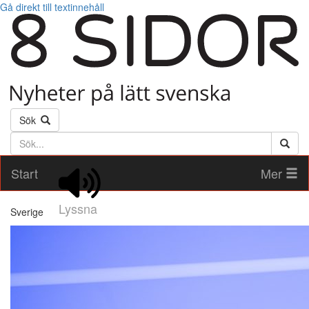
Gå direkt till textinnehåll
Sök
Söktext
Start
Mer
Lyssna
Sverige