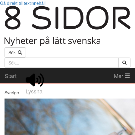
Gå direkt till textinnehåll
Sök
Söktext
Start
Mer
Lyssna
Sverige