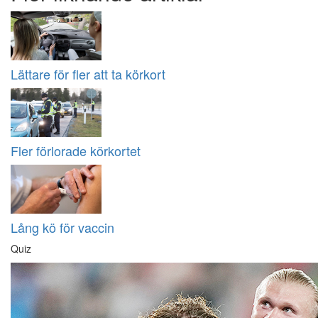
Lättare för fler att ta körkort
Fler förlorade körkortet
Lång kö för vaccin
Quiz