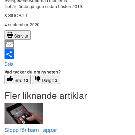
Sverigedemokraterna i medierna.
Det är första gången sedan hösten 2019.
8 SIDOR/TT
4 september 2020
Skriv ut
Email
Dela
Vad tycker du om nyheten?
Bra:
13
Dåligt:
3
Fler liknande artiklar
Stopp för barn i appar