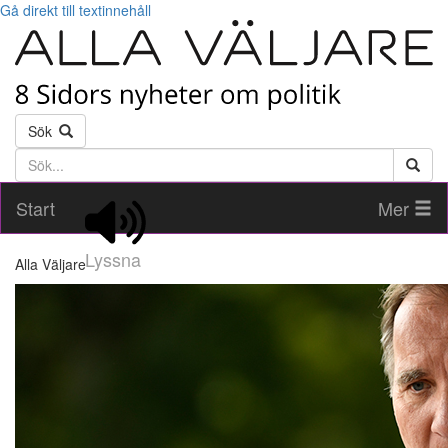
Gå direkt till textinnehåll
Sök
Söktext
Start
Mer
Lyssna
Alla Väljare