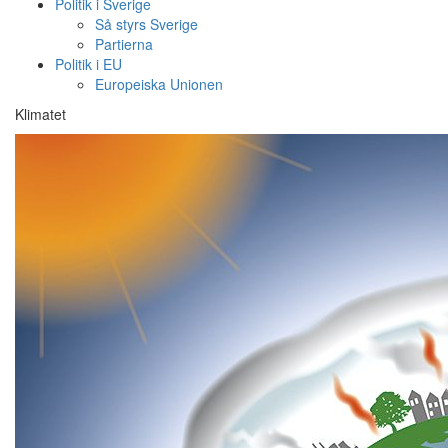
Politik i Sverige
Så styrs Sverige
Partierna
Politik i EU
Europeiska Unionen
Klimatet