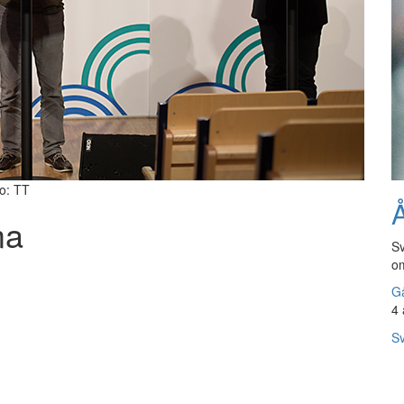
to: TT
Å
ma
Sv
om
Gå
4 
Sv