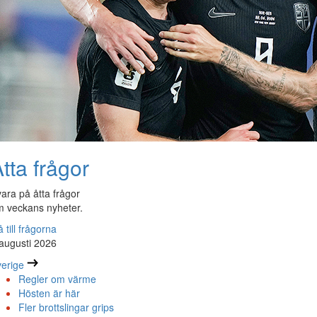
tta frågor
ara på åtta frågor
 veckans nyheter.
 till frågorna
augusti 2026
erige
Regler om värme
Hösten är här
Fler brottslingar grips