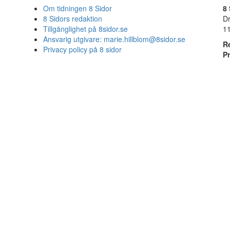
Om tidningen 8 Sidor
8 
8 Sidors redaktion
D
Tillgänglighet på 8sidor.se
1
Ansvarig utgivare:
marie.hillblom@8sidor.se
R
Privacy policy på 8 sidor
P