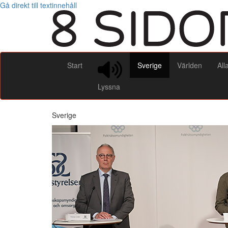
Gå direkt till textinnehåll
Start
Sverige
Världen
All
Lyssna
Sverige