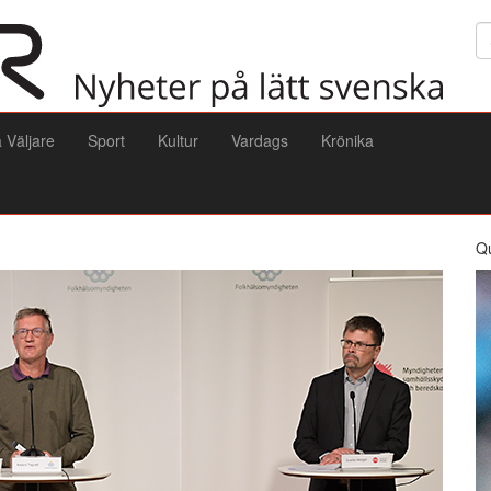
Sö
a Väljare
Sport
Kultur
Vardags
Krönika
Q