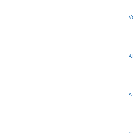
Vä
Al
Sp