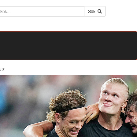
ktext
Sök
uiz