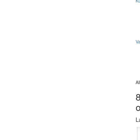
Ku
V
Al
8
L