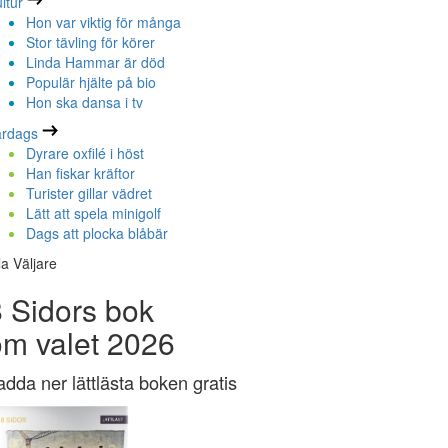
ltur
Hon var viktig för många
Stor tävling för körer
Linda Hammar är död
Populär hjälte på bio
Hon ska dansa i tv
ardags
Dyrare oxfilé i höst
Han fiskar kräftor
Turister gillar vädret
Lätt att spela minigolf
Dags att plocka blåbär
la Väljare
 Sidors bok
om valet 2026
adda ner lättlästa boken gratis