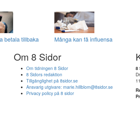
 betala tillbaka
Många kan få influensa
Om 8 Sidor
Om tidningen 8 Sidor
8 
8 Sidors redaktion
D
Tillgänglighet på 8sidor.se
1
Ansvarig utgivare:
marie.hillblom@8sidor.se
R
Privacy policy på 8 sidor
P