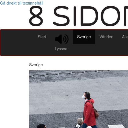
Gå direkt till textinnehåll
Start
Sverige
Världen
All
Lyssna
Sverige