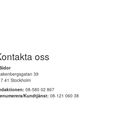
Kontakta oss
Sidor
rakenbergsgatan 39
17 41 Stockholm
edaktionen:
08-580 02 867
renumerera/Kundtjänst:
08-121 060 38