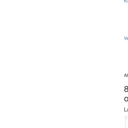
Ku
V
Al
8
L