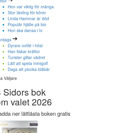
ltur
Hon var viktig för många
Stor tävling för körer
Linda Hammar är död
Populär hjälte på bio
Hon ska dansa i tv
ardags
Dyrare oxfilé i höst
Han fiskar kräftor
Turister gillar vädret
Lätt att spela minigolf
Dags att plocka blåbär
la Väljare
 Sidors bok
om valet 2026
adda ner lättlästa boken gratis