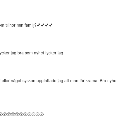
 tillhör min familj?💕💕💕💕
 tycker jag bra som nyhet tycker jag
ar eller något syskon uppfattade jag att man får krama. Bra nyhet
😤😤😤😤😤😤😤😤😤😤😤