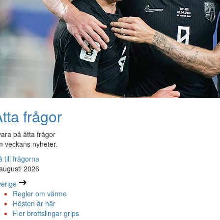
tta frågor
ara på åtta frågor
 veckans nyheter.
 till frågorna
augusti 2026
erige
Regler om värme
Hösten är här
Fler brottslingar grips