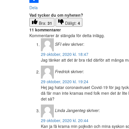
Dela
Vad tycker du om nyheten?
Bra:
31
Dåligt:
4
11 kommentarer
Kommentarer är stängda för detta inlägg.
SFI elev
skriver:
29 oktober, 2020 kl. 18:47
Jag tänker att det är bra råd därför att många m
Fredrick
skriver:
29 oktober, 2020 kl. 19:24
Hej jag hatar coronaviruset Covid-19 för jag tyck
då får man inte kramas med folk men det är lite k
det så?
Linda Jangenteg
skriver:
29 oktober, 2020 kl. 20:44
Kan ja få krama min pojkvän och mina syskon som