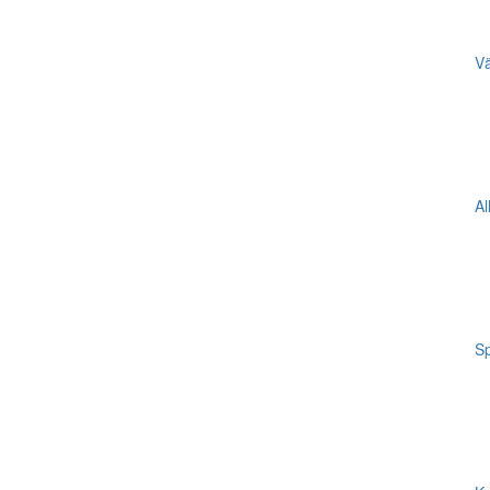
Vä
Al
Sp