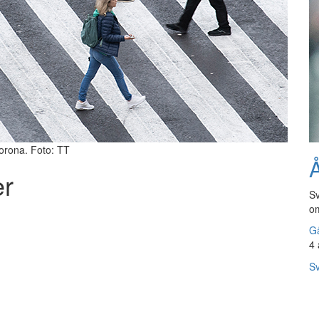
corona. Foto: TT
Å
er
Sv
om
Gå
4 
Sv