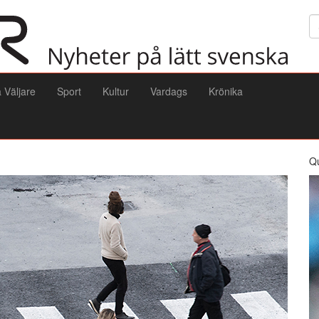
Sö
a Väljare
Sport
Kultur
Vardags
Krönika
Q