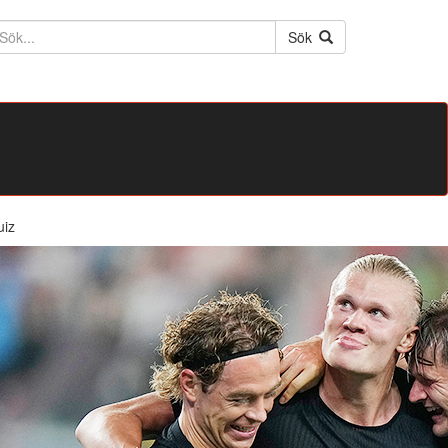
ktext
Sök
uiz