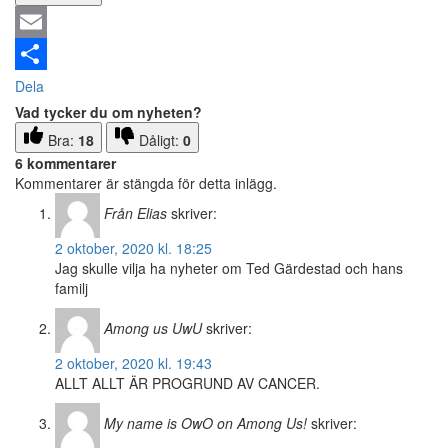
Email
Dela
Vad tycker du om nyheten?
Bra:
18
Dåligt:
0
6 kommentarer
Kommentarer är stängda för detta inlägg.
Från Elias
skriver:
2 oktober, 2020 kl. 18:25
Jag skulle vilja ha nyheter om Ted Gärdestad och hans
familj
Among us UwU
skriver:
2 oktober, 2020 kl. 19:43
ALLT ALLT ÄR PROGRUND AV CANCER.
My name is OwO on Among Us!
skriver: