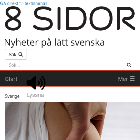
Gå direkt till textinnehåll
Sök
Söktext
Start
Mer
Lyssna
Sverige